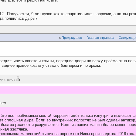
чилась, вот и решил написать.
2г. Получается, 9 лет кузов как-то сопротивлялся коррозии, а потом ре
гда появились дыры?
«
Предыдущее
Главная страница
Следующе
передняя часть капота и крыши, передние двери по верху проёма окна по
, заднее правое крыло у стыка с бампером и по аркам.
2 в 16:58
вал.
йте все проблемные места! Коррозия идёт только изнутри, и вылезает с
ет сплошная дыра. Если во внутренних полостях не был сделан антикор,
н быстро ржавеет и разрушается. Ведь из наших машин более-менее норм
нная жестянка.
расковырял маленький рыжик на пороге его Нивы производства 2016 года. 