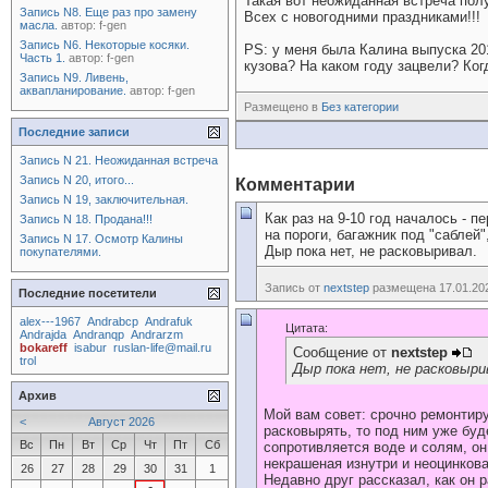
Такая вот неожиданная встреча полу
Запись N8. Еще раз про замену
Всех с новогодними праздниками!!!
масла.
автор:
f-gen
Запись N6. Некоторые косяки.
PS: у меня была Калина выпуска 201
Часть 1.
автор:
f-gen
кузова? На каком году зацвели? Ко
Запись N9. Ливень,
аквапланирование.
автор:
f-gen
Размещено в
Без категории
Последние записи
Запись N 21. Неожиданная встреча
Запись N 20, итого...
Комментарии
Запись N 19, заключительная.
Как раз на 9-10 год началось - 
Запись N 18. Продана!!!
на пороги, багажник под "саблей"
Запись N 17. Осмотр Калины
Дыр пока нет, не расковыривал.
покупателями.
Запись от
nextstep
размещена 17.01.202
Последние посетители
alex---1967
Andrabcp
Andrafuk
Цитата:
Andrajda
Andranqp
Andrarzm
bokareff
isabur
ruslan-life@mail.ru
Сообщение от
nextstep
trol
Дыр пока нет, не расковыри
Архив
Мой вам совет: срочно ремонтиру
<
Август 2026
расковырять, то под ним уже буд
Вс
Пн
Вт
Ср
Чт
Пт
Сб
сопротивляется воде и солям, о
некрашеная изнутри и неоцинкова
26
27
28
29
30
31
1
Недавно друг рассказал, как он 