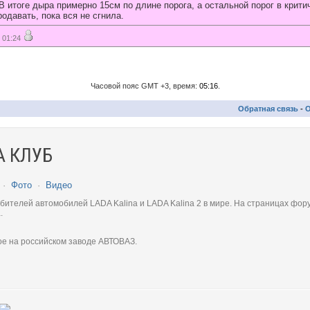
В итоге дыра примерно 15см по длине порога, а остальной порог в крити
родавать, пока вся не сгнила.
 01:24
Часовой пояс GMT +3, время:
05:16
.
Обратная связь
-
О
 КЛУБ
·
Фото
·
Видео
телей автомобилей LADA Kalina и LADA Kalina 2 в мире. На страницах фору
.
ое на российском заводе АВТОВАЗ.