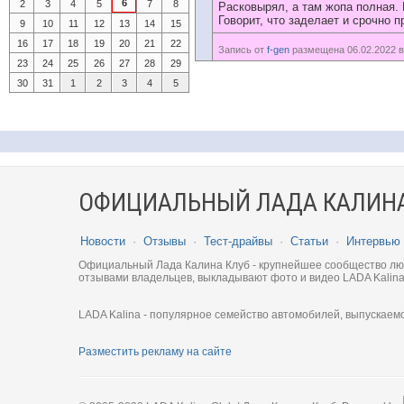
6
2
3
4
5
7
8
Расковырял, а там жопа полная. 
Говорит, что заделает и срочно п
9
10
11
12
13
14
15
16
17
18
19
20
21
22
Запись от
f-gen
размещена 06.02.2022 в
23
24
25
26
27
28
29
30
31
1
2
3
4
5
ОФИЦИАЛЬНЫЙ ЛАДА КАЛИНА
Новости
·
Отзывы
·
Тест-драйвы
·
Статьи
·
Интервью
Официальный Лада Калина Клуб - крупнейшее сообщество люби
отзывами владельцев, выкладывают фото и видео LADA Kalina
LADA Kalina - популярное семейство автомобилей, выпускаем
Разместить рекламу на сайте