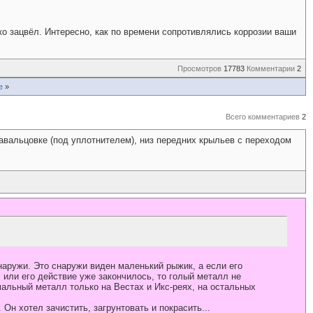
зко зацвёл. Интересно, как по времени сопротивлялись коррозии ваши
Просмотров
17783
Комментарии
2
е
»
Всего комментариев
2
 завальцовке (под уплотнителем), низ передних крыльев с переходом
наружи. Это снаружи виден маленький рыжик, а если его
 или его действие уже закончилось, то голый металл не
альный металл только на Вестах и Икс-реях, на остальных
Он хотел зачистить, загрунтовать и покрасить...