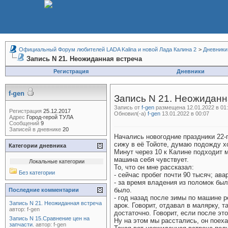
Официальный Форум любителей LADA Kalina и новой Лада Калина 2
>
Дневники
Запись N 21. Неожиданная встреча
Регистрация
Дневники
f-gen
Запись N 21. Неожиданн
Запись от
f-gen
размещена 12.01.2022 в 01
Регистрация
25.12.2017
Обновил(-а)
f-gen
13.01.2022 в 00:07
Адрес
Город-герой ТУЛА
Сообщений
9
Записей в дневнике
20
Начались новогодние праздники 22-
сижу в её Тойоте, думаю подожду х
Категории дневника
Минут через 10 к Калине подходит м
машина себя чувствует.
Локальные категории
То, что он мне рассказал:
Без категории
- сейчас пробег почти 90 тысяч; ава
- за время владения из поломок был
было.
Последние комментарии
- год назад после зимы по машине р
Запись N 21. Неожиданная встреча
арок. Говорит, отдавал в малярку, 
автор:
f-gen
достаточно. Говорит, если после это
Запись N 15.Сравнение цен на
Ну на этом мы расстались, он поеха
запчасти.
автор:
f-gen