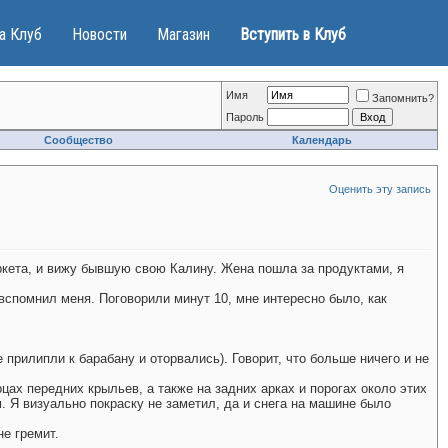
а Клуб
Новости
Магазин
Вступить в Клуб
Имя
Запомнить?
Пароль
Сообщество
Календарь
Оценить эту запись
ркета, и вижу бывшую свою Калину. Жена пошла за продуктами, я
 вспомнил меня. Поговорили минут 10, мне интересно было, как
прилипли к барабану и оторвались). Говорит, что больше ничего и не
рцах передних крыльев, а также на задних арках и порогах около этих
м. Я визуально покраску не заметил, да и снега на машине было
не гремит.