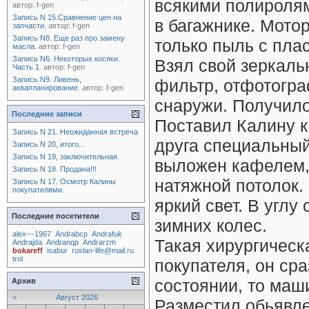
всякими полиролям
автор:
f-gen
Запись N 15.Сравнение цен на
в багажнике. Мотор
запчасти.
автор:
f-gen
Запись N8. Еще раз про замену
только пыль с пла
масла.
автор:
f-gen
Запись N6. Некоторые косяки.
Взял свой зеркаль
Часть 1.
автор:
f-gen
Запись N9. Ливень,
фильтр, отфотогра
аквапланирование.
автор:
f-gen
снаружи. Получило
Последние записи
Поставил Калину к 
Запись N 21. Неожиданная встреча
друга специальный
Запись N 20, итого...
Запись N 19, заключительная.
выложен кафелем,
Запись N 18. Продана!!!
натяжной потолок. 
Запись N 17. Осмотр Калины
покупателями.
яркий свет. В углу
Последние посетители
зимних колес.
alex---1967
Andrabcp
Andrafuk
Такая хирургическ
Andrajda
Andranqp
Andrarzm
bokareff
isabur
ruslan-life@mail.ru
trol
покупателя, он сра
состоянии, то маш
Архив
<
Август 2026
Разместил обьявле