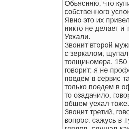
Обьясняю, что куп
собственного успок
Явно это их привел
никто не делает и т
Уехали.
Звонит второй муж
с зеркалом, щупал
толщиномера, 150 
говорит: я не про
поедем в сервис т
только поедем в о
то озадачило, гово
общем уехал тоже
Звонит третий, гов
вопрос, сажусь в Т
глядел, слушал как