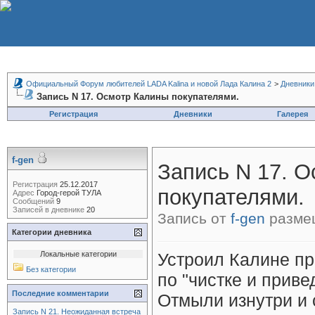
Официальный Форум любителей LADA Kalina и новой Лада Калина 2
>
Дневники
Запись N 17. Осмотр Калины покупателями.
Регистрация
Дневники
Галерея
f-gen
Запись N 17. 
Регистрация
25.12.2017
покупателями.
Адрес
Город-герой ТУЛА
Сообщений
9
Записей в дневнике
20
Запись от
f-gen
размещ
Категории дневника
Локальные категории
Устроил Калине пр
Без категории
по "чистке и прив
Последние комментарии
Отмыли изнутри и 
Запись N 21. Неожиданная встреча