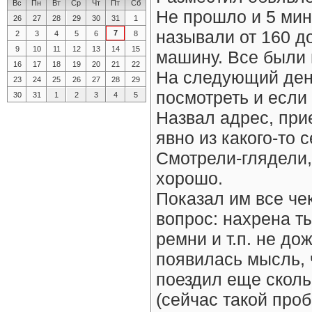
Вс
Пн
Вт
Ср
Чт
Пт
Сб
Не прошло и 5 мин
26
27
28
29
30
31
1
называли от 160 до
7
2
3
4
5
6
8
9
10
11
12
13
14
15
машину. Все были 
16
17
18
19
20
21
22
На следующий день
23
24
25
26
27
28
29
посмотреть и если 
30
31
1
2
3
4
5
Назвал адрес, при
явно из какого-то 
Смотрели-глядели,
хорошо.
Показал им все чек
вопрос: нахрена т
ремни и т.п. не до
появилась мысль, 
поездил еще сколь
(сейчас такой проб