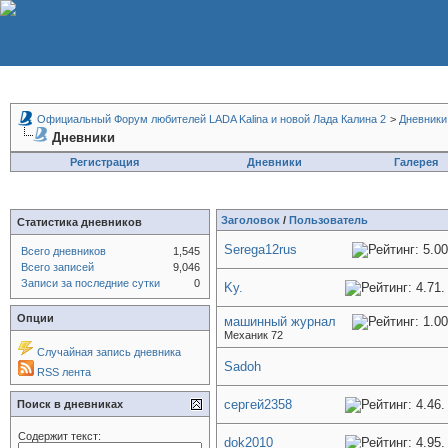
Официальный Форум любителей LADA Kalina и новой Лада Калина 2
>
Дневники
Дневники
Регистрация
Дневники
Галерея
Заголовок
/
Пользователь
Статистика дневников
Serega12rus
Всего дневников
1,545
Всего записей
9,046
Записи за последние сутки
0
Ky.
Опции
машинный журнал
Механик 72
Случайная запись дневника
Sadoh
RSS лента
сергей2358
Поиск в дневниках
Содержит текст:
dok2010