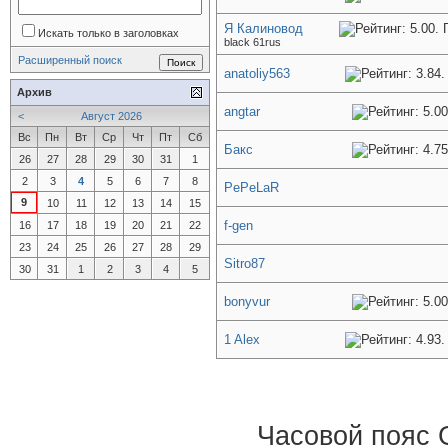
Я Калиновод
Искать только в заголовках
black 61rus
Расширенный поиск
anatoliy563
Архив
angtar
<
Август 2026
Вс
Пн
Вт
Ср
Чт
Пт
Сб
Бакс
26
27
28
29
30
31
1
2
3
4
5
6
7
8
PePeLaR
9
10
11
12
13
14
15
f-gen
16
17
18
19
20
21
22
23
24
25
26
27
28
29
Sitro87
30
31
1
2
3
4
5
bonyvur
1 Alex
Часовой пояс 