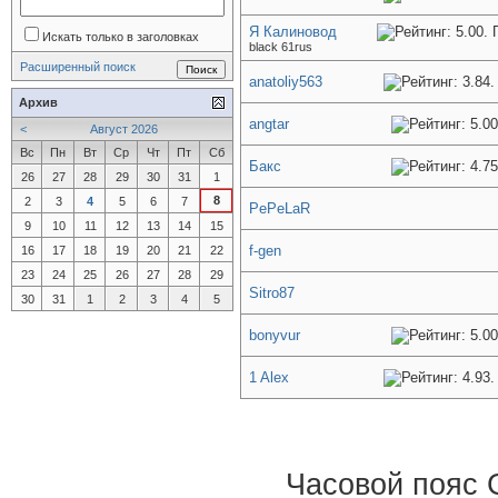
Я Калиновод
Искать только в заголовках
black 61rus
Расширенный поиск
anatoliy563
Архив
angtar
<
Август 2026
Вс
Пн
Вт
Ср
Чт
Пт
Сб
Бакс
26
27
28
29
30
31
1
8
2
3
4
5
6
7
PePeLaR
9
10
11
12
13
14
15
f-gen
16
17
18
19
20
21
22
23
24
25
26
27
28
29
Sitro87
30
31
1
2
3
4
5
bonyvur
1 Alex
Часовой пояс 