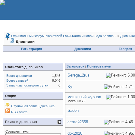
Официальный Форум любителей LADA Kalina и новой Лада Калина 2
>
Дневники
Дневники
Регистрация
Дневники
Галерея
Заголовок
/
Пользователь
Статистика дневников
Serega12rus
Всего дневников
1,545
Всего записей
9,046
Записи за последние сутки
0
Ky.
Опции
машинный журнал
Механик 72
Случайная запись дневника
Sadoh
RSS лента
сергей2358
Поиск в дневниках
Содержит текст:
dok2010