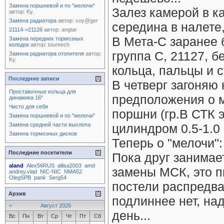
Замена поршневой и по "мелочи"
Залез камерой в к
автор:
Ky.
Замена радиатора
автор:
voy@ger
середина в налете,
21114->21126
автор:
angtar
В Мета-С заранее б
Замена передних тормозных
колодок
автор:
toureech
группа С, 21127, б
Замена радиатора отопителя
автор:
Ky.
кольца, пальцы и 
Последние записи
В четверг загоняю 
Проставочные кольца для
предположения о м
динамика 16"
Чисто для себя
поршни (гр.В СТК 
Замена поршневой и по "мелочи"
Замена средней части выхлопа
цилиндром 0.5-1.0
Замена тормозных дисков
Теперь о "мелочи":
Последние посетители
Пока друг занимае
aland
Alex56RUS
allisa2003
amd
замены МСК, это п
andrey.vlad
NIC-NIC
NMA52
OlegSPB
pank
Serg54
постели распредва
Архив
подлиннее нет, на
<
Август 2026
день...
Вс
Пн
Вт
Ср
Чт
Пт
Сб