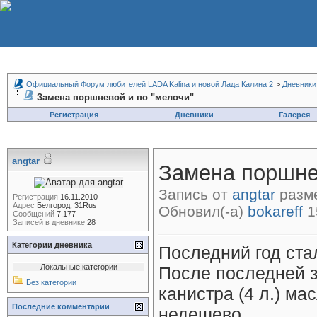
Официальный Форум любителей LADA Kalina и новой Лада Калина 2
>
Дневники
Замена поршневой и по "мелочи"
Регистрация
Дневники
Галерея
angtar
Замена поршне
Запись от
angtar
разме
Регистрация
16.11.2010
Адрес
Белгород, 31Rus
Обновил(-а)
bokareff
1
Сообщений
7,177
Записей в дневнике
28
Категории дневника
Последний год ста
Локальные категории
После последней з
Без категории
канистра (4 л.) ма
Последние комментарии
недешево...