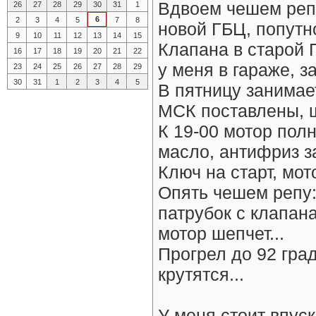
Вдвоем чешем репу
26
27
28
29
30
31
1
6
2
3
4
5
7
8
новой ГБЦ, попутн
9
10
11
12
13
14
15
Клапана в старой 
16
17
18
19
20
21
22
у меня в гараже, з
23
24
25
26
27
28
29
30
31
1
2
3
4
5
В пятницу занимае
МСК поставлены, ш
К 19-00 мотор пол
масло, антифриз за
Ключ на старт, мото
Опять чешем репу:
патрубок с клапан
мотор шепчет...
Прогрел до 92 гра
крутятся...
У меня стоит впус