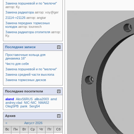
Замена поршневой и по "мелочи"
автор:
Ky.
Замена радиатора
автор:
voy@ger
21114->21126
автор:
angtar
Замена передних тормозных
колодок
автор:
toureech
Замена радиатора отопителя
автор:
Ky.
Последние записи
Проставочные кольца для
динамика 16"
Чисто для себя
Замена поршневой и по "мелочи"
Замена средней части выхлопа
Замена тормозных дисков
Последние посетители
aland
Alex56RUS
allisa2003
amd
andrey.vlad
NIC-NIC
NMA52
OlegSPB
pank
Serg54
Архив
<
Август 2026
Вс
Пн
Вт
Ср
Чт
Пт
Сб