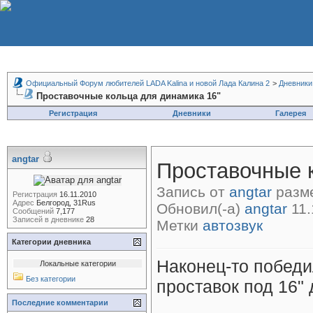
Официальный Форум любителей LADA Kalina и новой Лада Калина 2
>
Дневники
Проставочные кольца для динамика 16"
Регистрация
Дневники
Галерея
angtar
Проставочные 
Запись от
angtar
разме
Регистрация
16.11.2010
Адрес
Белгород, 31Rus
Обновил(-а)
angtar
11.
Сообщений
7,177
Записей в дневнике
28
Метки
автозвук
Категории дневника
Наконец-то побед
Локальные категории
Без категории
проставок под 16"
Последние комментарии