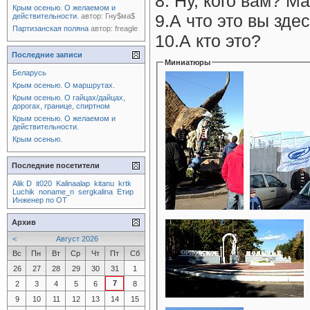
8. Ну, кого вам? М
Крым осенью. О желаемом и
9.А что это вы зде
действительности.
автор:
Гну$ма$
Партизанская поляна
автор:
freagle
10.А кто это?
Последние записи
Миниатюры
Беларусь
Крым осенью. О маршрутах.
Крым осенью. О гайцах/дайцах,
дорогах, границе, спиртном
Крым осенью. О желаемом и
действительности.
Крым осенью.
Последние посетители
Alik D
it020
Kalinaalap
kitanu
krtk
Luchik
noname_n
sergkalina
Етир
Инженер по ОТ
Архив
<
Август 2026
Вс
Пн
Вт
Ср
Чт
Пт
Сб
26
27
28
29
30
31
1
7
2
3
4
5
6
8
9
10
11
12
13
14
15