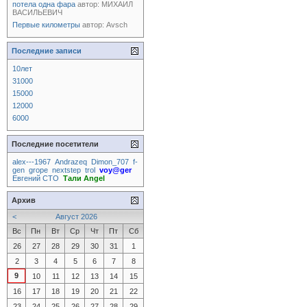
потела одна фара
автор:
МИХАИЛ
ВАСИЛЬЕВИЧ
Первые километры
автор:
Avsch
Последние записи
10лет
31000
15000
12000
6000
Последние посетители
alex---1967
Andrazeq
Dimon_707
f-
gen
grope
nextstep
trol
voy@ger
Евгений СТО
Тали Angel
Архив
<
Август 2026
Вс
Пн
Вт
Ср
Чт
Пт
Сб
26
27
28
29
30
31
1
2
3
4
5
6
7
8
9
10
11
12
13
14
15
16
17
18
19
20
21
22
23
24
25
26
27
28
29