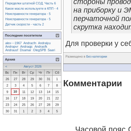
стороны провод
Переделки штатной СОД. Часть 6
на приборку и 
Какое масло используете в КПП - 4
Неисправности генератора - 5
перчаточной пол
Неисправности генератора - 5
Датчик скорости - часть 2
скрутка находи
Последние посетители
Для проверки у се
alex---1967
Andracfn
Andralyu
Andrapvr
Andraqjc
Andrasfk
Andrausf
Dsamar
OlegSPB
Saari
Размещено в
Без категории
Архив
<
Август 2026
Вс
Пн
Вт
Ср
Чт
Пт
Сб
26
27
28
29
30
31
1
Комментарии
2
3
4
5
6
7
8
10
9
11
12
13
14
15
16
17
18
19
20
21
22
23
24
25
26
27
28
29
30
31
1
2
3
4
5
Часовой пояс 