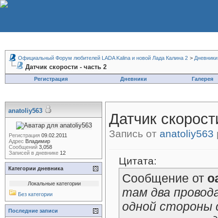
Официальный Форум любителей LADA Kalina и новой Лада Калина 2
>
Дневники
Датчик скорости - часть 2
Регистрация
Дневники
Галерея
anatoliy563
Датчик скорости
Запись от
anatoliy563
Регистрация
09.02.2011
Адрес
Владимир
Сообщений
3,058
Записей в дневнике
12
Цитата:
Категории дневника
Сообщение от
o
Локальные категории
там два провода
Без категории
одной стороны 
Последние записи