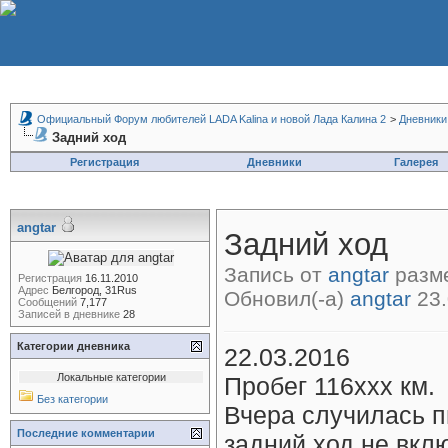
Официальный Форум любителей LADA Kalina и новой Лада Калина 2
>
Дневники
Задний ход
Регистрация
Дневники
Галерея
angtar
Задний ход
Запись от
angtar
разме
Регистрация
16.11.2010
Адрес
Белгород, 31Rus
Обновил(-а)
angtar
23.
Сообщений
7,177
Записей в дневнике
28
Категории дневника
22.03.2016
Локальные категории
Пробег 116ххх км.
Без категории
Вчера случилась п
Последние комментарии
задний ход не вклю