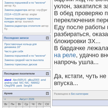
Замена поршневой и по "мелочи"
уклон, закатился з
автор:
Ky.
Замена радиатора
автор:
voy@ger
В обед проверяю п
21114->21126
автор:
angtar
переключения пере
Замена передних тормозных
колодок
автор:
toureech
Еду после работы 
Замена радиатора отопителя
автор:
Ky.
разбираться, оказ
Последние записи
блокировки ЗХ...
Проставочные кольца для
В бардачке лежал
динамика 16"
Чисто для себя
на реле
, удачно в
Замена поршневой и по "мелочи"
Замена средней части выхлопа
напрочь ушла...
Замена тормозных дисков
Последние посетители
Да, кстати, чуть н
aland
Alex56RUS
allisa2003
amd
впуска...
andrey.vlad
NIC-NIC
NMA52
OlegSPB
pank
Serg54
Архив
Размещено в
Без категории
<
Август 2026
Вс
Пн
Вт
Ср
Чт
Пт
Сб