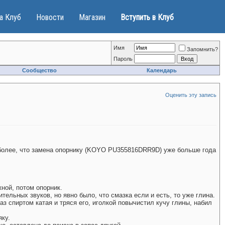
а Клуб
Новости
Магазин
Вступить в Клуб
Имя
Запомнить?
Пароль
Сообщество
Календарь
Оценить эту запись
ем более, что замена опорнику (KOYO PU355816DRR9D) уже больше года
ной, потом опорник.
тельных звуков, но явно было, что смазка если и есть, то уже глина.
з спиртом катая и тряся его, иголкой повычистил кучу глины, набил
яку.