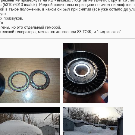
 ремень не провернуть на КВ - никаких люфтов не заметил, крутится легк
 (531076010 ina/luk). Родной ролик гены впринципе не имел ни люфтов, 
ой в такое положение, в каком он был при снятии (всё уже остыло до ул
уск.
х призвуков.
Гц.
 гены, но это отдельный геморой.
тяжной генератора, метка натяжного при 83 ТОЖ, и "вид из окна".