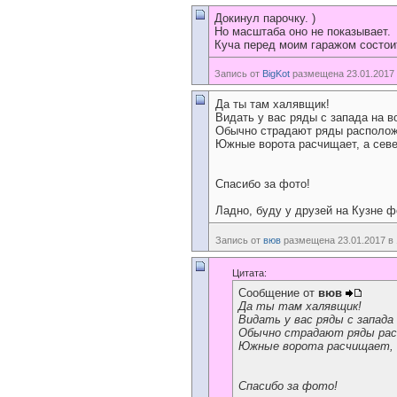
Докинул парочку.
)
Но масштаба оно не показывает.
Куча перед моим гаражом состоит
Запись от
BigKot
размещена 23.01.2017 
Да ты там халявщик!
Видать у вас ряды с запада на в
Обычно страдают ряды расположе
Южные ворота расчищает, а севе
Спасибо за фото!
Ладно, буду у друзей на Кузне ф
Запись от
вюв
размещена 23.01.2017 в 
Цитата:
Сообщение от
вюв
Да ты там халявщик!
Видать у вас ряды с запада
Обычно страдают ряды расп
Южные ворота расчищает, а
Спасибо за фото!