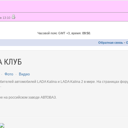
в 13:10
Часовой пояс GMT +3, время:
09:50
.
Обратная связь
-
О
 КЛУБ
·
Фото
·
Видео
телей автомобилей LADA Kalina и LADA Kalina 2 в мире. На страницах фору
.
ое на российском заводе АВТОВАЗ.