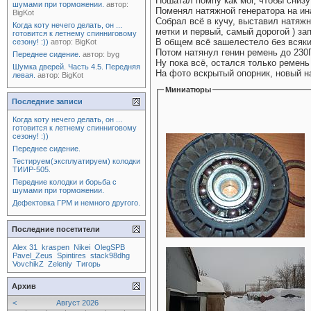
Пошатал помпу как мог, чтобы снизу
шумами при торможении.
автор:
Поменял натяжной генератора на ина
BigKot
Собрал всё в кучу, выставил натяжн
Когда коту нечего делать, он ...
метки и первый, самый дорогой ) зап
готовится к летнему спинниговому
В общем всё зашелестело без всяки
сезону! :))
автор:
BigKot
Потом натянул генин ремень до 230
Переднее сидение.
автор:
byg
Ну пока всё, остался только ремень
Шумка дверей. Часть 4.5. Передняя
На фото вскрытый опорник, новый на
левая.
автор:
BigKot
Миниатюры
Последние записи
Когда коту нечего делать, он ...
готовится к летнему спинниговому
сезону! :))
Переднее сидение.
Тестируем(эксплуатируем) колодки
ТИИР-505.
Передние колодки и борьба с
шумами при торможении.
Дефектовка ГРМ и немного другого.
Последние посетители
Alex 31
kraspen
Nikei
OlegSPB
Pavel_Zeus
Spintires
stack98dhg
VovchikZ
Zeleniy
Тигорь
Архив
<
Август 2026