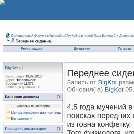
Официальный Форум любителей LADA Kalina и новой Лада Калина 2
>
Дневники
Переднее сидение.
Регистрация
Дневники
Галерея
BigKot
Переднее сиде
Регистрация
19.09.2013
Адрес
Новосибирск
Запись от
BigKot
разме
Сообщений
11,078
Записей в дневнике
33
Обновил(-а)
BigKot
05.
Категории дневника
4,5 года мучений в
Локальные категории
Мелкие переделки штатных вещей.
поисках передних 
Без категории
из говна конфетку.
Последние комментарии
Того физиолога, к