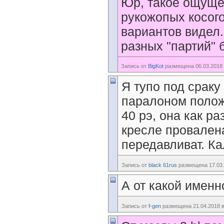
Юр, такое ощуще
рукожопых косог
вариантов видел.
разных "партий" 
Запись от
BigKot
размещена 06.03.2018 
Я тупо под срак
паралоном полож
40 рэ, она как ра
кресле провалена
передавливат. Ка
Запись от
black 61rus
размещена 17.03.
А от какой имен
Запись от
f-gen
размещена 21.04.2018 в