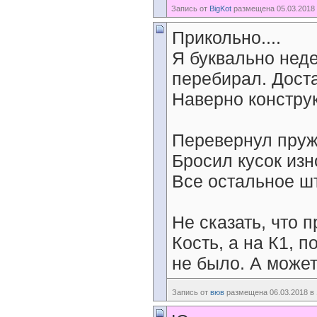
Запись от
BigKot
размещена 05.03.2018 
Прикольно....
Я буквально нед
перебирал. Дост
Наверно констру
Перевернул пру
Бросил кусок изн
Все остальное ш
Не сказать, что п
Кость, а на К1, 
не было. А может
Запись от
вюв
размещена 06.03.2018 в 