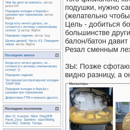
Чем бы дитя не маялось.
автор:
подушки, нужно са
janiss334
Передние колодки и борьба с
(желательно чтобы 
шумами при торможении.
автор:
BigKot
Цель - добиться б
Когда коту нечего делать, он ...
готовится к летнему спинниговому
сезону! :))
автор:
BigKot
большинстве друг
Переднее сидение.
автор:
byg
балон/батон давит
Шумка дверей. Часть 4.5. Передняя
левая.
автор:
BigKot
Резал сменным ле
Последние записи
Когда коту нечего делать, он ...
ЗЫ: Позже сфотаю 
готовится к летнему спинниговому
сезону! :))
видно разницу, а о
Переднее сидение.
Тестируем(эксплуатируем) колодки
ТИИР-505.
Миниатюры
Передние колодки и борьба с
шумами при торможении.
Дефектовка ГРМ и немного другого.
Последние посетители
Alex 31
kraspen
Nikei
OlegSPB
Pavel_Zeus
Spintires
stack98dhg
VovchikZ
Zeleniy
Тигорь