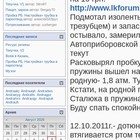
Текучка. V1
автор:
Sitro87
http://www.lkforu
Пищит, зараза
автор:
Sergey70
Подмотал изоленты
Пробка РБ. Настройка+ трубка в
пароотвод
автор:
алексей163рус
трезубцем) и запа
Потрескивание
автор:
zurberger
остывало, замерил
Последние записи
Автоприборовской и 
Ресурс резины
Текучка. V2
текут
Вояж в Казань.
Расковырял пробку
Пробка РБ. Настройка+ трубка в
пароотвод
пружины вышел на 
Музон
родную- 1,8 атм. Ту
Последние посетители
Кстати, на родной
Andraakj
Andraaqh
Andradws
Andraeyg
Andraftx
Andragpz
Сталюка в пружина
Andrahxn
Andraogy
Andrapuk
Andrauft
Буду спать спокойн
Архив
<
Август 2026
12.10.2011г.- дотю
Вс
Пн
Вт
Ср
Чт
Пт
Сб
втягивается ртом т
26
27
28
29
30
31
1
7