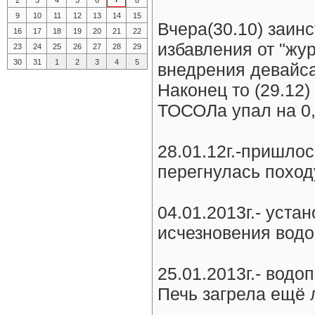
2
3
4
5
6
8
9
10
11
12
13
14
15
Вчера(30.10) заин
16
17
18
19
20
21
22
избавления от "жу
23
24
25
26
27
28
29
30
31
1
2
3
4
5
внедрения девайса
Наконец то (29.12)
ТОСОЛа упал на 0,
28.01.12г.-пришло
перегнулась поход
04.01.2013г.- уста
исчезновения вод
25.01.2013г.- водо
Печь загрела ещё 