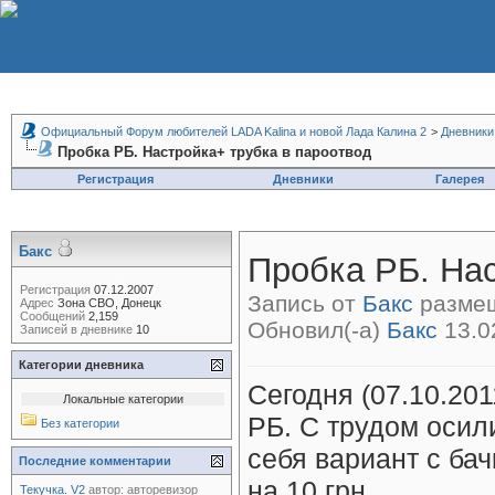
Официальный Форум любителей LADA Kalina и новой Лада Калина 2
>
Дневники
Пробка РБ. Настройка+ трубка в пароотвод
Регистрация
Дневники
Галерея
Бакс
Пробка РБ. Нас
Регистрация
07.12.2007
Запись от
Бакс
размещ
Адрес
Зона СВО, Донецк
Сообщений
2,159
Обновил(-а)
Бакс
13.0
Записей в дневнике
10
Категории дневника
Сегодня (07.10.20
Локальные категории
РБ. С трудом осил
Без категории
себя вариант с ба
Последние комментарии
на 10 грн.
Текучка. V2
автор:
авторевизор