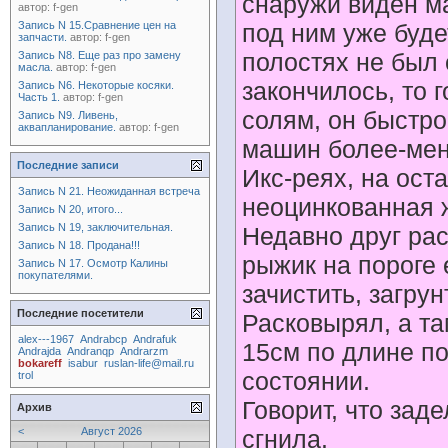
снаружи виден ма
автор:
f-gen
Запись N 15.Сравнение цен на
под ним уже буд
запчасти.
автор:
f-gen
полостях не был 
Запись N8. Еще раз про замену
масла.
автор:
f-gen
закончилось, то 
Запись N6. Некоторые косяки.
Часть 1.
автор:
f-gen
солям, он быстро
Запись N9. Ливень,
аквапланирование.
автор:
f-gen
машин более-мен
Последние записи
Икс-реях, на ост
Запись N 21. Неожиданная встреча
неоцинкованная 
Запись N 20, итого...
Запись N 19, заключительная.
Недавно друг рас
Запись N 18. Продана!!!
рыжик на пороге 
Запись N 17. Осмотр Калины
покупателями.
зачистить, загрун
Последние посетители
Расковырял, а та
alex---1967
Andrabcp
Andrafuk
15см по длине по
Andrajda
Andranqp
Andrarzm
bokareff
isabur
ruslan-life@mail.ru
состоянии.
trol
Говорит, что заде
Архив
<
Август 2026
сгнила.