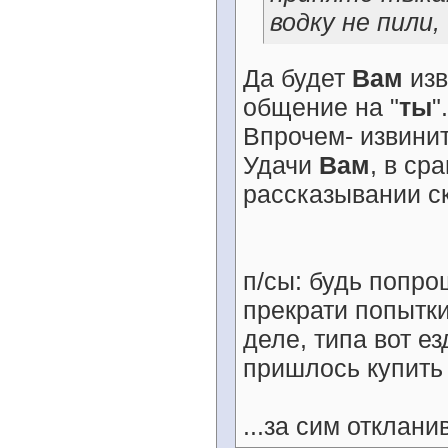
водку не пили
Да будет
Вам
изв
общение на "
ты
"
Впрочем- извинит
Удачи
Вам
, в ср
рассказывании ск
п/сы: будь попро
прекрати попытки
деле, типа вот ез
пришлось купить
...за сим отклани