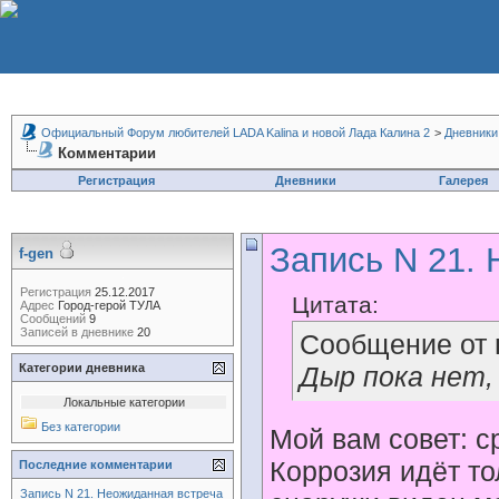
Официальный Форум любителей LADA Kalina и новой Лада Калина 2
>
Дневники
Комментарии
Регистрация
Дневники
Галерея
Запись N 21.
f-gen
Регистрация
25.12.2017
Цитата:
Адрес
Город-герой ТУЛА
Сообщений
9
Записей в дневнике
20
Сообщение от
Категории дневника
Дыр пока нет,
Локальные категории
Без категории
Мой вам совет: с
Коррозия идёт то
Последние комментарии
Запись N 21. Неожиданная встреча