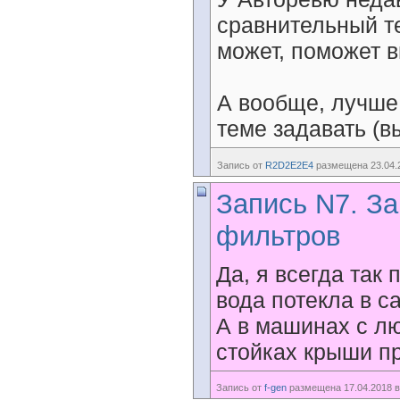
сравнительный т
может, поможет 
А вообще, лучше
теме задавать (в
Запись от
R2D2E2E4
размещена 23.04.2
Запись N7. За
фильтров
Да, я всегда так
вода потекла в с
А в машинах с л
стойках крыши пр
Запись от
f-gen
размещена 17.04.2018 в