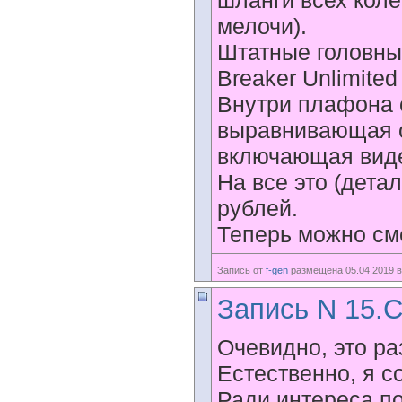
шланги всех коле
мелочи).
Штатные головные
Breaker Unlimite
Внутри плафона 
выравнивающая с
включающая виде
На все это (дета
рублей.
Теперь можно сме
Запись от
f-gen
размещена 05.04.2019 в
Запись N 15.С
Очевидно, это ра
Естественно, я с
Ради интереса по