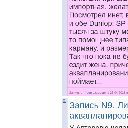
импортная, желат
Посмотрел инет, 
и обе Dunlop: SP
тысяч за штуку м
то помощнее типа 
карману, и размер
Так что пока не 
ездит жена, прич
аквапланирование
поймает...
Запись от
f-gen
размещена 26.04.2018 в
Запись N9. Ли
аквапланиров
У Авторевю недав