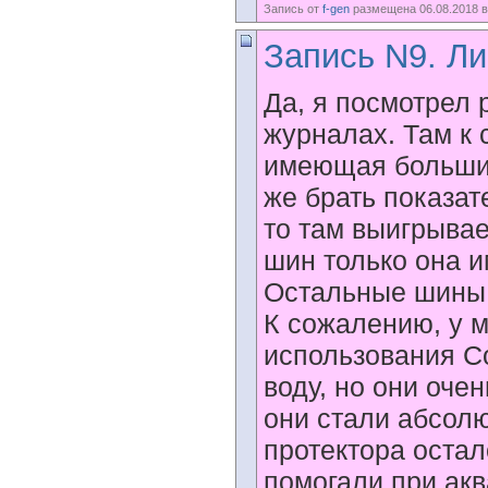
Запись от
f-gen
размещена 06.08.2018 в
Запись N9. Ли
Да, я посмотрел 
журналах. Там к
имеющая большин
же брать показат
то там выигрывае
шин только она и
Остальные шины 
К сожалению, у 
использования Co
воду, но они очен
они стали абсолю
протектора остал
помогали при ак