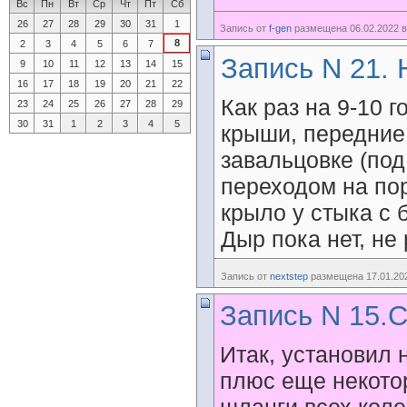
Вс
Пн
Вт
Ср
Чт
Пт
Сб
26
27
28
29
30
31
1
Запись от
f-gen
размещена 06.02.2022 в
8
2
3
4
5
6
7
Запись N 21.
9
10
11
12
13
14
15
16
17
18
19
20
21
22
Как раз на 9-10 г
23
24
25
26
27
28
29
30
31
1
2
3
4
5
крыши, передние
завальцовке (под
переходом на пор
крыло у стыка с 
Дыр пока нет, не
Запись от
nextstep
размещена 17.01.202
Запись N 15.С
Итак, установил 
плюс еще некотор