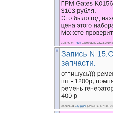
ГРМ Gates K01563
3103 рубля.
Это было год наз
цена этого набора
Можете проверит
Запись от
f-gen
размещена 28.02.2019 в
Запись N 15.
запчасти.
отпишусь))) реме
шт - 1200р, пом
ремень генератор
400 р
Запись от
voy@ger
размещена 28.02.20