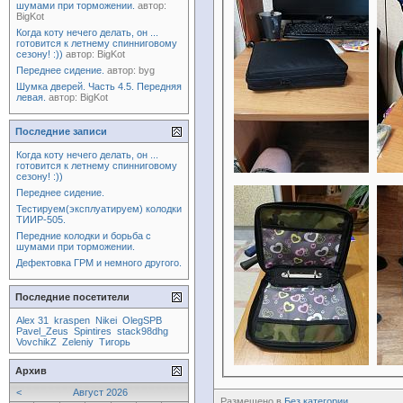
шумами при торможении.
автор:
BigKot
Когда коту нечего делать, он ...
готовится к летнему спинниговому
сезону! :))
автор:
BigKot
Переднее сидение.
автор:
byg
Шумка дверей. Часть 4.5. Передняя
левая.
автор:
BigKot
Последние записи
Когда коту нечего делать, он ...
готовится к летнему спинниговому
сезону! :))
Переднее сидение.
Тестируем(эксплуатируем) колодки
ТИИР-505.
Передние колодки и борьба с
шумами при торможении.
Дефектовка ГРМ и немного другого.
Последние посетители
Alex 31
kraspen
Nikei
OlegSPB
Pavel_Zeus
Spintires
stack98dhg
VovchikZ
Zeleniy
Тигорь
Архив
<
Август 2026
Размещено в
Без категории