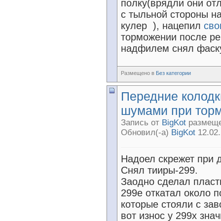
полку(врядли они отл
с тыльной стороны н
кулер
), нацепил
сво
торможении после ре
надфилем снял фаску
Размещено в
Без категории
Передние колодк
шумами при тор
Запись от
BigKot
размещен
Обновил(-а)
BigKot
12.02.
Надоел скрежет при 
Снял тииры-299.
Заодно сделал пласт
299е откатал около п
которые стояли с зав
вот износ у 299х зна