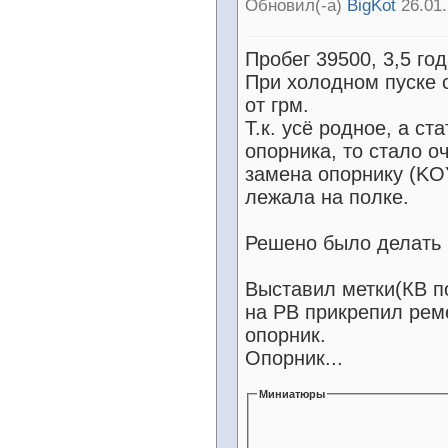
Обновил(-а)
BigKot
26.01.
Пробег 39500, 3,5 год
При холодном пуске 
от грм.
Т.к. усё родное, а ст
опорника, то стало о
замена опорнику (K
лежала на полке.
Решено было делать 
Выставил метки(КВ п
на РВ прикрепил рем
опорник.
Опорник...
Миниатюры