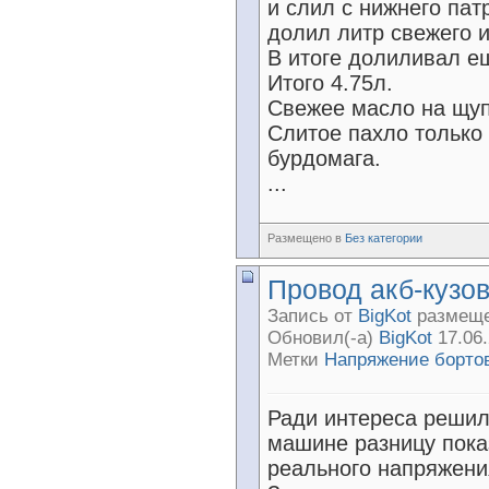
и слил с нижнего пат
долил литр свежего и
В итоге долиливал ещ
Итого 4.75л.
Свежее масло на щуп
Слитое пахло только
бурдомага.
...
Размещено в
Без категории
Провод акб-кузо
Запись от
BigKot
размещен
Обновил(-а)
BigKot
17.06.
Метки
Напряжение борто
Ради интереса решил
машине разницу пока
реального напряжения