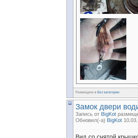
Размещено в
Без категории
Замок двери вод
Запись от
BigKot
размещен
Обновил(-а)
BigKot
10.03.
Вид со снятой крышк