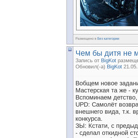
Размещено в
Без категории
Чем бы дитя не м
Запись от
BigKot
размещен
Обновил(-а)
BigKot
21.05.
Вобщем новое задани
Мастерская та же - к
Вспоминаем детство,
UPD: Самолёт возвра
внешнего вида, т.к. 
конкурса.
ЗЫ: Кстати, с преды
- сделал откидной ст