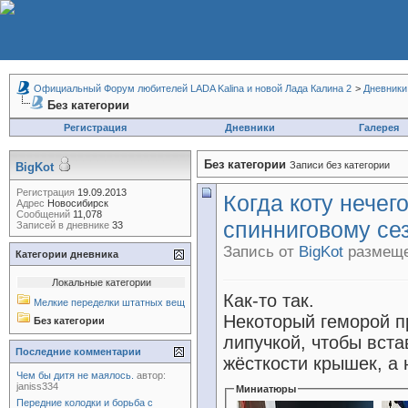
Официальный Форум любителей LADA Kalina и новой Лада Калина 2
>
Дневники
Без категории
Регистрация
Дневники
Галерея
Без категории
Записи без категории
BigKot
Регистрация
19.09.2013
Когда коту нечего
Адрес
Новосибирск
Сообщений
11,078
спинниговому сезо
Записей в дневнике
33
Запись от
BigKot
размещен
Категории дневника
Локальные категории
Как-то так.
Мелкие переделки штатных вещей.
Некоторый геморой п
Без категории
липучкой, чтобы вст
Последние комментарии
жёсткости крышек, а 
Чем бы дитя не маялось.
автор:
janiss334
Миниатюры
Передние колодки и борьба с