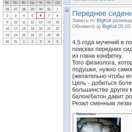
Вс
Пн
Вт
Ср
Чт
Пт
Сб
26
27
28
29
30
31
1
Переднее сидени
6
2
3
4
5
7
8
Запись от
BigKot
размещен
9
10
11
12
13
14
15
Обновил(-а)
BigKot
05.03.
16
17
18
19
20
21
22
23
24
25
26
27
28
29
4,5 года мучений в п
30
31
1
2
3
4
5
поисках передних сид
из говна конфетку.
Того физиолога, кот
подушки, нужно самог
(желательно чтобы ег
Цель - добиться боле
большинстве других
балон/батон давит ро
Резал сменным лезви
Миниатюры