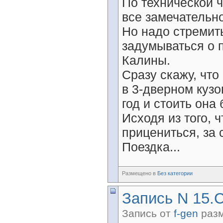
По технической 
все замечательн
Но надо стремить
задумываться о 
Калины.
Сразу скажу, что
в 3-дверном кузо
год и стоить она
Исходя из того, ч
прицениться, за 
Поездка...
Размещено в
Без категории
Запись N 15.С
Запись от
f-gen
разм