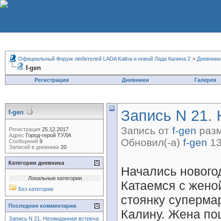
Официальный Форум любителей LADA Kalina и новой Лада Калина 2
>
Дневники
f-gen
Регистрация
Дневники
Галерея
Запись N 21.
f-gen
Запись от
f-gen
разм
Регистрация
25.12.2017
Адрес
Город-герой ТУЛА
Обновил(-а)
f-gen
13
Сообщений
9
Записей в дневнике
20
Категории дневника
Начались новогод
Локальные категории
Катаемся с жено
Без категории
стоянку суперма
Последние комментарии
Калину. Жена пош
Запись N 21. Неожиданная встреча