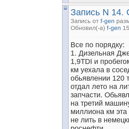
Запись N 14. 
Запись от
f-gen
разм
Обновил(-а)
f-gen
15
Все по порядку:
1. Дизельная Дже
1,9TDI и пробего
км уехала в сосе
обьявлении 120 
отдал лето на ли
запчасти. Обьяв
на третий машин
миллиона км эта
не лить в немецк
роснефти.