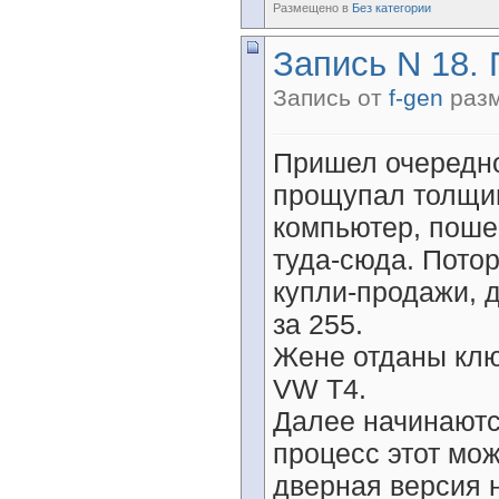
Размещено в
Без категории
Запись N 18. 
Запись от
f-gen
разм
Пришел очередно
прощупал толщи
компьютер, поше
туда-сюда. Пото
купли-продажи, д
за 255.
Жене отданы клю
VW T4.
Далее начинаютс
процесс этот може
дверная версия 