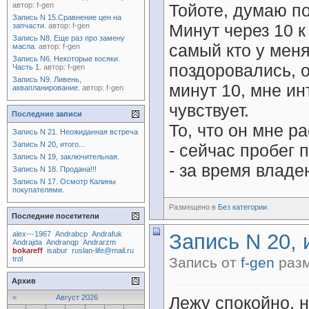
автор:
f-gen
Тойоте, думаю п
Запись N 15.Сравнение цен на
Минут через 10 к
запчасти.
автор:
f-gen
Запись N8. Еще раз про замену
самый кто у меня
масла.
автор:
f-gen
Запись N6. Некоторые косяки.
поздоровались, 
Часть 1.
автор:
f-gen
Запись N9. Ливень,
минут 10, мне и
аквапланирование.
автор:
f-gen
чувствует.
Последние записи
То, что он мне р
Запись N 21. Неожиданная встреча
Запись N 20, итого...
- сейчас пробег 
Запись N 19, заключительная.
- за время владен
Запись N 18. Продана!!!
Запись N 17. Осмотр Калины
покупателями.
Размещено в
Без категории
Последние посетители
alex---1967
Andrabcp
Andrafuk
Запись N 20, и
Andrajda
Andranqp
Andrarzm
bokareff
isabur
ruslan-life@mail.ru
trol
Запись от
f-gen
разм
Архив
<
Август 2026
Лежу спокойно, 