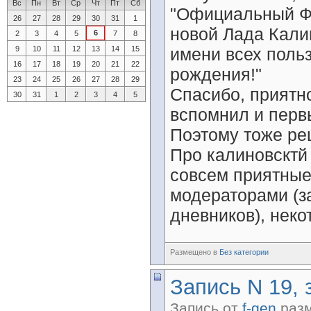
Вс
Пн
Вт
Ср
Чт
Пт
Сб
"Официальный Ф
26
27
28
29
30
31
1
новой Лада Кали
6
2
3
4
5
7
8
9
10
11
12
13
14
15
имени всех поль
16
17
18
19
20
21
22
рождения!"
23
24
25
26
27
28
29
Спасибо, приятно
30
31
1
2
3
4
5
вспомнил и перв
Поэтому тоже ре
Про калиновсктй
совсем приятные
модераторами (з
дневников), неко
Размещено в
Без категории
Запись N 19, 
Запись от
f-gen
разм