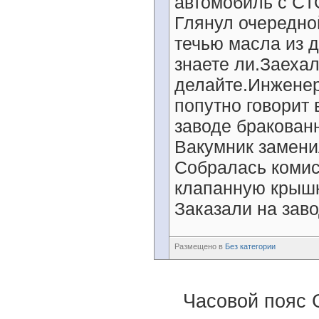
автомобиль с СТ
Глянул очередной
течью масла из 
знаете ли.Заехал 
делайте.Инженер 
попутно говорит 
заводе бракован
Вакумник заменил
Собралась комис
клапанную крышк
Заказали на заво
Размещено в
Без категории
Часовой пояс 