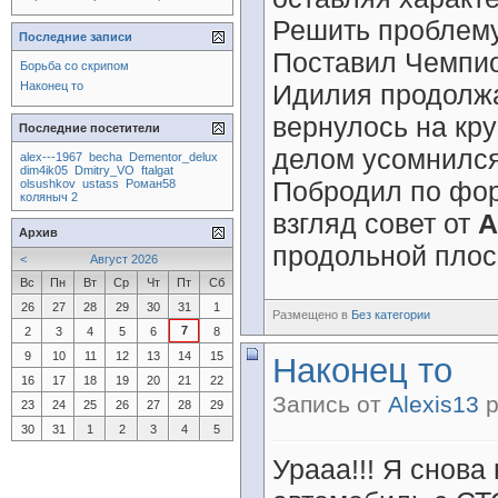
Решить проблему
Последние записи
Поставил Чемпион
Борьба со скрипом
Наконец то
Идилия продолжа
вернулось на кр
Последние посетители
делом усомнился
alex---1967
becha
Dementor_delux
dim4ik05
Dmitry_VO
ftalgat
Побродил по фор
olsushkov
ustass
Роман58
коляныч 2
взгляд совет от
А
Архив
продольной плоск
<
Август 2026
Вс
Пн
Вт
Ср
Чт
Пт
Сб
26
27
28
29
30
31
1
Размещено в
Без категории
7
2
3
4
5
6
8
9
10
11
12
13
14
15
Наконец то
16
17
18
19
20
21
22
Запись от
Alexis13
р
23
24
25
26
27
28
29
30
31
1
2
3
4
5
Урааа!!! Я снова 