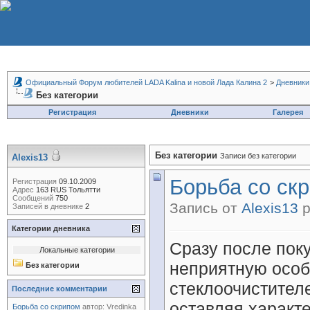
Официальный Форум любителей LADA Kalina и новой Лада Калина 2
>
Дневники
Без категории
Регистрация
Дневники
Галерея
Без категории
Записи без категории
Alexis13
Борьба со ск
Регистрация
09.10.2009
Адрес
163 RUS Тольятти
Сообщений
750
Запись от
Alexis13
р
Записей в дневнике
2
Категории дневника
Сразу после пок
Локальные категории
неприятную особ
Без категории
стеклоочистителе
Последние комментарии
оставляя характ
Борьба со скрипом
автор:
Vredinka