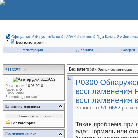
Официальный Форум любителей LADA Kalina и новой Лада Калина 2
>
Дневники
Без категории
Регистрация
Дневники
Галерея
Без категории
Записи без категории
5116652
P0300 Обнаруже
Регистрация
10.03.2010
воспламенения 
Адрес
спб
Сообщений
0
Записей в дневнике
1
воспламенения в
Категории дневника
Запись от
5116652
размещ
Локальные категории
Такая проблема при 
Без категории
едет нормаль или сто
Последние записи