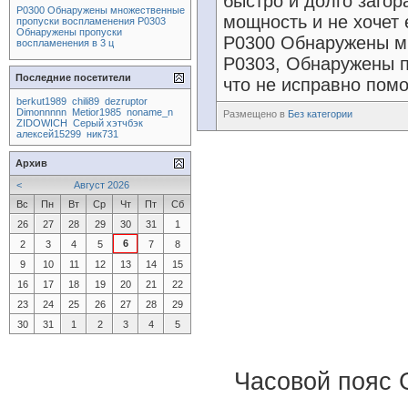
быстро и долго заго
P0300 Обнаружены множественные
мощность и не хочет е
пропуски воспламенения P0303
Обнаружены пропуски
P0300 Обнаружены м
воспламенения в 3 ц
P0303, Обнаружены п
Последние посетители
что не исправно помо
berkut1989
chili89
dezruptor
Dimonnnnn
Metior1985
noname_n
Размещено в
Без категории
ZIDOWICH
Серый хэтчбэк
алексей15299
ник731
Архив
<
Август 2026
Вс
Пн
Вт
Ср
Чт
Пт
Сб
26
27
28
29
30
31
1
6
2
3
4
5
7
8
9
10
11
12
13
14
15
16
17
18
19
20
21
22
23
24
25
26
27
28
29
30
31
1
2
3
4
5
Часовой пояс 