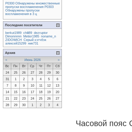
P0300 Обнаружены множественные
пропуски воспламенения P0303
Обнаружены пропуски
воспламенения в 3 ц
Последние посетители
berkut1989
chili89
dezruptor
Dimonnnnn
Metior1985
noname_n
ZIDOWICH
Серый хэтчбэк
алексей15299
ник731
Архив
<
Июнь 2026
>
Вс
Пн
Вт
Ср
Чт
Пт
Сб
24
25
26
27
28
29
30
31
1
2
3
4
5
6
7
8
9
10
11
12
13
14
15
16
17
18
19
20
21
22
23
24
25
26
27
28
29
30
1
2
3
4
Часовой пояс 