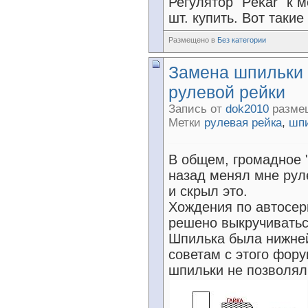
Регулятор "Pekar" к 
шт. купить. Вот такие
Размещено в
Без категории
Замена шпильки
рулевой рейки
Запись от
dok2010
размещ
Метки
рулевая рейка
,
шп
В общем, громадное "
назад менял мне рул
и скрыл это.
Хождения по автосер
решено выкручиватьс
Шпилька была нижней
советам с этого фор
шпильки не позволял 