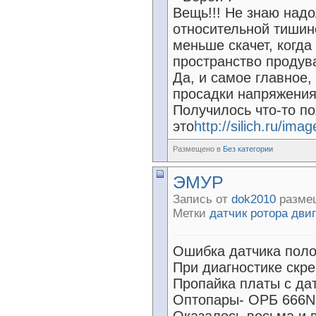
Вещь!!! Не знаю надо
относительной тишин
меньше скачет, когда
пространство продува
Да, и самое главное,
просадки напряжения
Получилось что-то п
это
http://silich.ru/ima
Размещено в
Без категории
ЭМУР
Запись от
dok2010
размещ
Метки
датчик ротора дви
Ошибка датчика поло
При диагностике скре
Пропайка платы с да
Оптопары- ОРБ 666N