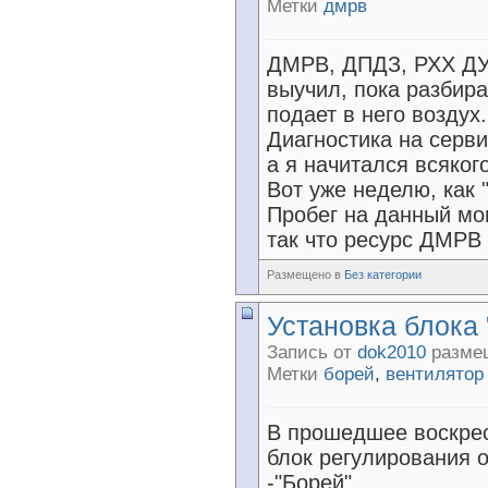
Метки
дмрв
ДМРВ, ДПДЗ, РХХ ДУ 
выучил, пока разбира
подает в него воздух.
Диагностика на серв
а я начитался всяког
Вот уже неделю, как 
Пробег на данный мо
так что ресурс ДМРВ
Размещено в
Без категории
Установка блока 
Запись от
dok2010
размещ
Метки
борей
,
вентилятор
В прошедшее воскре
блок регулирования 
-"Борей".