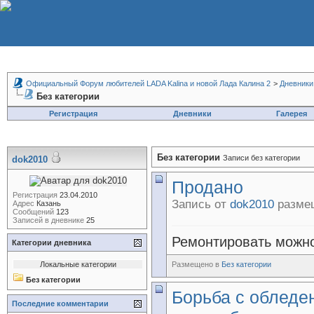
Официальный Форум любителей LADA Kalina и новой Лада Калина 2
>
Дневники
Без категории
Регистрация
Дневники
Галерея
Без категории
Записи без категории
dok2010
Продано
Регистрация
23.04.2010
Запись от
dok2010
размещ
Адрес
Казань
Сообщений
123
Записей в дневнике
25
Ремонтировать можно 
Категории дневника
Локальные категории
Размещено в
Без категории
Без категории
Борьба с обледе
Последние комментарии