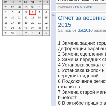
Вс
Пн
Вт
Ср
Чт
Пт
Сб
Размещено в
Без категории
26
27
28
29
30
31
1
6
2
3
4
5
7
8
Отчет за весенн
9
10
11
12
13
14
15
16
17
18
19
20
21
22
2015
23
24
25
26
27
28
29
Запись от
dok2010
размещ
30
31
1
2
3
4
5
1 Замена задних тор
деформации барабан
2 Замена сцепления 
3 Замена передних ст
4 Установка зеркал с
5 Установка кнопок и
передних сидений.
6 Подключение регис
габаритов.
7 Замена старой маг
bluetooth
8 В октябре пришло 