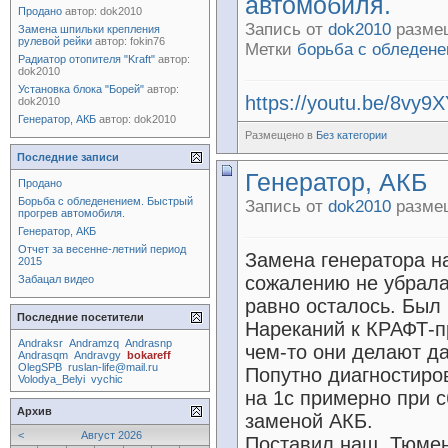
автомобиля.
Продано
автор:
dok2010
Запись от
dok2010
размещ
Замена шпильки крепления
рулевой рейки
автор:
fokin76
Метки
борьба с обледен
Радиатор отопителя "Kraft"
автор:
dok2010
Установка блока "Борей"
автор:
https://youtu.be/8vy
dok2010
Генератор, АКБ
автор:
dok2010
Размещено в
Без категории
Последние записи
Генератор, АКБ
Продано
Борьба с обледенением. Быстрый
Запись от
dok2010
размещ
прогрев автомобиля.
Генератор, АКБ
Отчет за весенне-летний период
Замена генератора н
2015
сожалению не убрала 
Забацал видео
равно осталось. Был
Последние посетители
Нареканий к КРАФТ-пр
Andraksr
Andramzq
Andrasnp
чем-то они делают д
Andrasqm
Andravgy
bokareff
OlegSPB
ruslan-life@mail.ru
Попутно диагностиро
Volodya_Belyi
vychic
на 1с примерно при 
Архив
заменой АКБ.
<
Август 2026
Поставил наш, Тюме