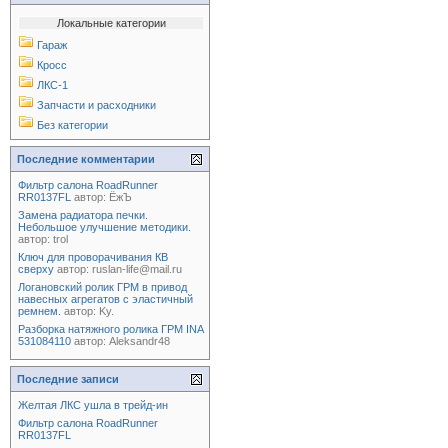
Локальные категории
Гараж
Кросс
ЛКС-1
Запчасти и расходники
Без категории
Последние комментарии
Фильтр салона RoadRunner
RR0137FL
автор:
ЁжЪ
Замена радиатора печки.
Небольшое улучшение методики.
автор:
trol
Ключ для проворачивания КВ
сверху
автор:
ruslan-life@mail.ru
Логановский ролик ГРМ в привод
навесных агрегатов с эластичный
ремнем.
автор:
Ky.
Разборка натяжного ролика ГРМ INA
531084110
автор:
Aleksandr48
Последние записи
Желтая ЛКС ушла в трейд-ин
Фильтр салона RoadRunner
RR0137FL