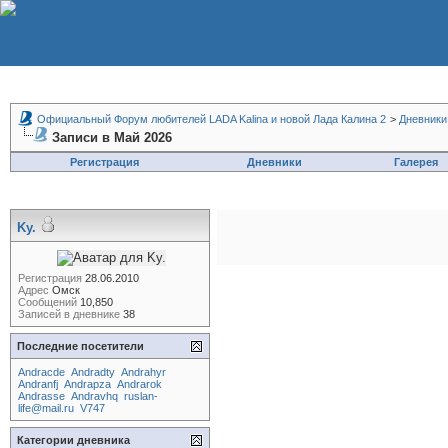
Официальный Форум любителей LADA Kalina и новой Лада Калина 2
>
Дневники
Записи в Май 2026
Регистрация
Дневники
Галерея
Ky.
Регистрация
28.06.2010
Адрес
Омск
Сообщений
10,850
Записей в дневнике
38
Последние посетители
Andracde
Andradty
Andrahyr
Andranfj
Andrapza
Andrarok
Andrasse
Andravhq
ruslan-
life@mail.ru
V747
Категории дневника