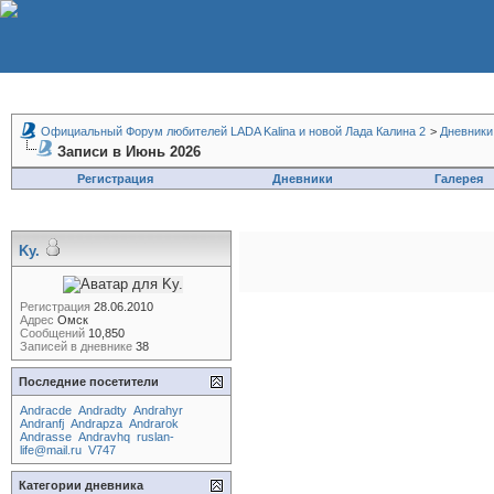
Официальный Форум любителей LADA Kalina и новой Лада Калина 2
>
Дневники
Записи в Июнь 2026
Регистрация
Дневники
Галерея
Ky.
Регистрация
28.06.2010
Адрес
Омск
Сообщений
10,850
Записей в дневнике
38
Последние посетители
Andracde
Andradty
Andrahyr
Andranfj
Andrapza
Andrarok
Andrasse
Andravhq
ruslan-
life@mail.ru
V747
Категории дневника