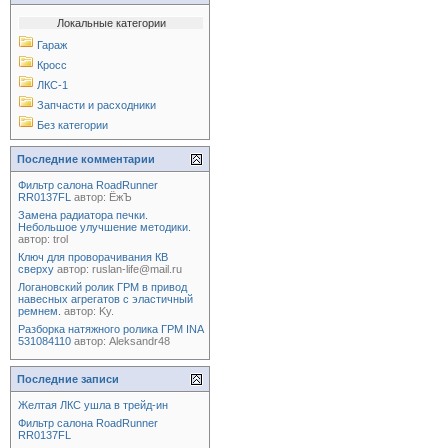
Локальные категории
Гараж
Кросс
ЛКС-1
Запчасти и расходники
Без категории
Последние комментарии
Фильтр салона RoadRunner
RR0137FL
автор:
ЁжЪ
Замена радиатора печки.
Небольшое улучшение методики.
автор:
trol
Ключ для проворачивания КВ
сверху
автор:
ruslan-life@mail.ru
Логановский ролик ГРМ в привод
навесных агрегатов с эластичный
ремнем.
автор:
Ky.
Разборка натяжного ролика ГРМ INA
531084110
автор:
Aleksandr48
Последние записи
Желтая ЛКС ушла в трейд-ин
Фильтр салона RoadRunner
RR0137FL