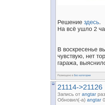
Решение
здесь
.
На всё ушло 2 ч
В воскресенье вы
чувствую, нет то
гаража, выяснило
Размещено в
Без категории
21114->21126
Запись от
angtar
раз
Обновил(-а)
angtar
0