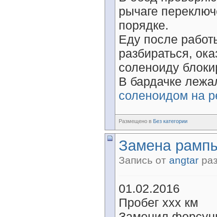
рычаге переключ
порядке.
Еду после работ
разбираться, ока
соленоиду блокир
В бардачке лежа
соленоидом на р
Размещено в
Без категории
Замена рампы
Запись от
angtar
раз
01.02.2016
Пробег ххх км
Заменил форсунки