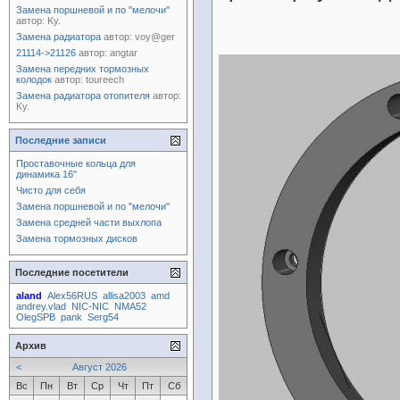
Замена поршневой и по "мелочи"
автор:
Ky.
Замена радиатора
автор:
voy@ger
21114->21126
автор:
angtar
Замена передних тормозных
колодок
автор:
toureech
Замена радиатора отопителя
автор:
Ky.
Последние записи
Проставочные кольца для
динамика 16"
Чисто для себя
Замена поршневой и по "мелочи"
Замена средней части выхлопа
Замена тормозных дисков
Последние посетители
aland
Alex56RUS
allisa2003
amd
andrey.vlad
NIC-NIC
NMA52
OlegSPB
pank
Serg54
Архив
<
Август 2026
Вс
Пн
Вт
Ср
Чт
Пт
Сб