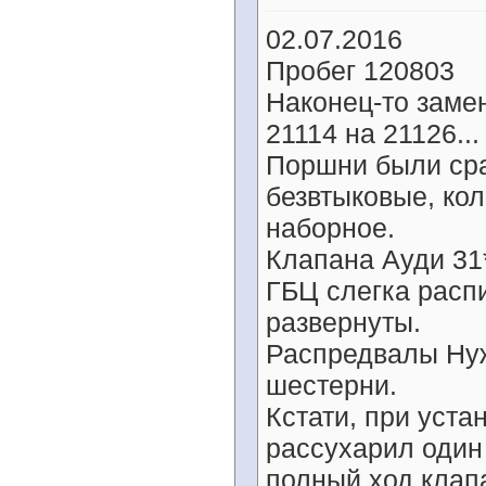
02.07.2016
Пробег 120803
Наконец-то заме
21114 на 21126...
Поршни были сра
безвтыковые, ко
наборное.
Клапана Ауди 31
ГБЦ слегка расп
развернуты.
Распредвалы Нуж
шестерни.
Кстати, при уст
рассухарил один
полный ход клап