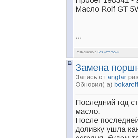
Пробег 198341 -
Масло Rolf GT 5
...
Размещено в
Без категории
Замена поршн
Запись от
angtar
раз
Обновил(-а)
bokaref
Последний год с
масло.
После последней
доливку ушла кан