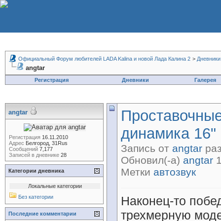
Официальный Форум любителей LADA Kalina и новой Лада Калина 2
>
Дневники
angtar
Регистрация
Дневники
Галерея
Проставочные
angtar
динамика 16"
Регистрация
16.11.2010
Адрес
Белгород, 31Rus
Запись от
angtar
раз
Сообщений
7,177
Записей в дневнике
28
Обновил(-а)
angtar
1
Метки
автозвук
Категории дневника
Локальные категории
Без категории
Наконец-то побе
трехмерную моде
Последние комментарии