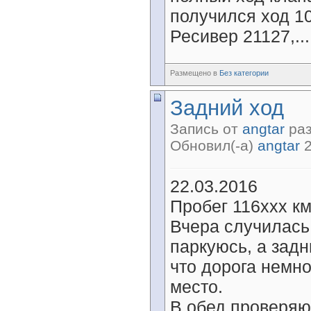
получился ход 10
Ресивер 21127,...
Размещено в
Без категории
Задний ход
Запись от
angtar
раз
Обновил(-а)
angtar
2
22.03.2016
Пробег 116ххх км
Вчера случилась
паркуюсь, а задн
что дорога немно
место.
В обед проверяю