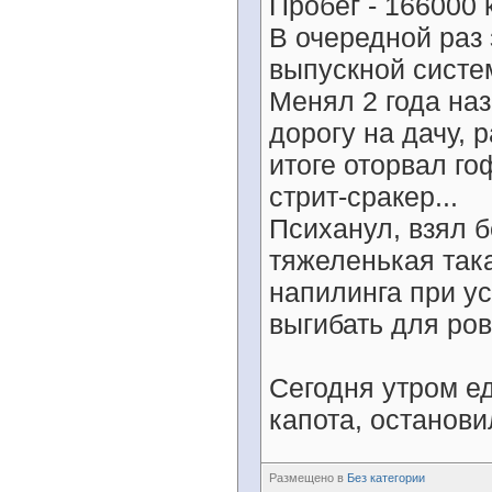
Пробег - 166000 
В очередной раз
выпускной систе
Менял 2 года на
дорогу на дачу, 
итоге оторвал го
стрит-сракер...
Психанул, взял б
тяжеленькая така
напилинга при у
выгибать для ров
Сегодня утром ед
капота, остановил
Размещено в
Без категории