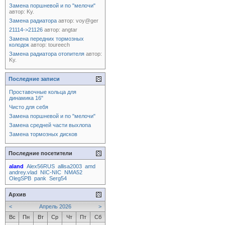
Замена поршневой и по "мелочи"
автор:
Ky.
Замена радиатора
автор:
voy@ger
21114->21126
автор:
angtar
Замена передних тормозных
колодок
автор:
toureech
Замена радиатора отопителя
автор:
Ky.
Последние записи
Проставочные кольца для
динамика 16"
Чисто для себя
Замена поршневой и по "мелочи"
Замена средней части выхлопа
Замена тормозных дисков
Последние посетители
aland
Alex56RUS
allisa2003
amd
andrey.vlad
NIC-NIC
NMA52
OlegSPB
pank
Serg54
Архив
<
Апрель 2026
>
Вс
Пн
Вт
Ср
Чт
Пт
Сб