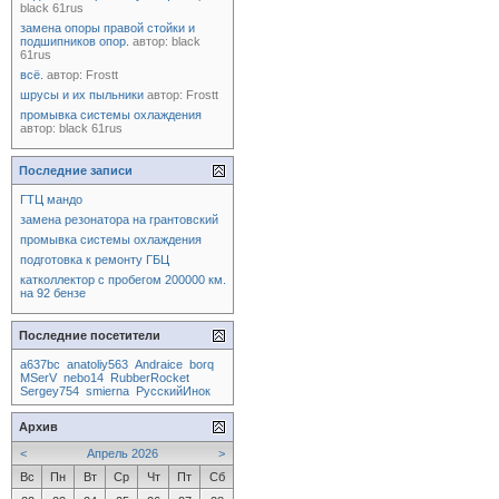
black 61rus
замена опоры правой стойки и
подшипников опор.
автор:
black
61rus
всё.
автор:
Frostt
шрусы и их пыльники
автор:
Frostt
промывка системы охлаждения
автор:
black 61rus
Последние записи
ГТЦ мандо
замена резонатора на грантовский
промывка системы охлаждения
подготовка к ремонту ГБЦ
катколлектор с пробегом 200000 км.
на 92 бензе
Последние посетители
a637bc
anatoliy563
Andraice
borq
MSerV
nebo14
RubberRocket
Sergey754
smierna
РусскийИнок
Архив
<
Апрель 2026
>
Вс
Пн
Вт
Ср
Чт
Пт
Сб