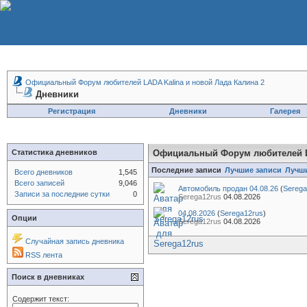
Официальный Форум любителей LADA Kalina и новой Лада Калина 2
Дневники
Регистрация
Дневники
Галерея
Статистика дневников
Официальный Форум любителей LA
Последние записи
Лучшие записи
Лучш
Всего дневников
1,545
Всего записей
9,046
Автомобиль продан 04.08.26
(
Serega
Записи за последние сутки
0
Serega12rus
04.08.2026
04.08.2026
(
Serega12rus
)
Опции
Serega12rus
04.08.2026
Случайная запись дневника
RSS лента
Поиск в дневниках
Содержит текст: