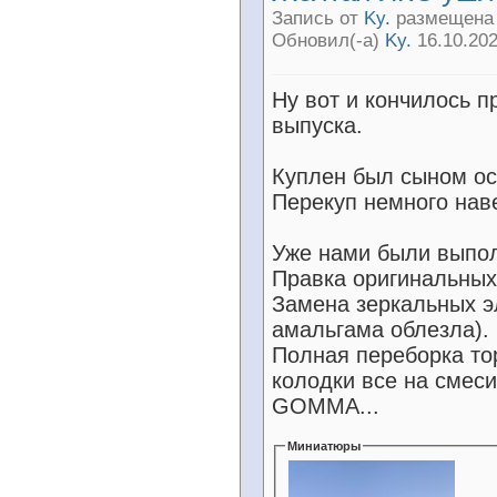
Запись от
Ky.
размещена 1
Обновил(-а)
Ky.
16.10.202
Ну вот и кончилось п
выпуска.
Куплен был сыном ос
Перекуп немного нав
Уже нами были выпо
Правка оригинальных
Замена зеркальных э
амальгама облезла).
Полная переборка тор
колодки все на смес
GOMMA...
Миниатюры