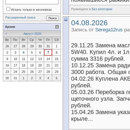
Размещено в
Без категории
Искать только в заголовках
Расширенный поиск
04.08.2026
Архив
Запись от
Serega12rus
ра
<
Август 2026
Вс
Пн
Вт
Ср
Чт
Пт
Сб
29.11.25 Замена масл
26
27
28
29
30
31
1
5W40. Купил 4л. и 1
7
2
3
4
5
6
8
сумма 3316 рублей.
9
10
11
12
13
14
15
10.12.25 Замена ради
16
17
18
19
20
21
22
3000 работа. Общая 
23
24
25
26
27
28
29
04.02.26 Куплена АК
30
31
1
2
3
4
5
рублей.
05.03.26 Переборка г
щеточного узла. Запч
рублей.
15.04.26 Замена ука
крыле...