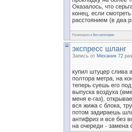
Оказалось, что серьг
конец, если смотреть
расстоянием (в два р
Размещено в
Без категории
экспресс шланг
Запись от
Механик 72
раз
купил штуцер слива а
полтора метра, на ко
теперь суешь его под
выпуска воздуха (вме
меня е-газ), открыва
вся жижа с блока, тру
потом задираешь шла
антифриз и все без 
на очереди - замена 