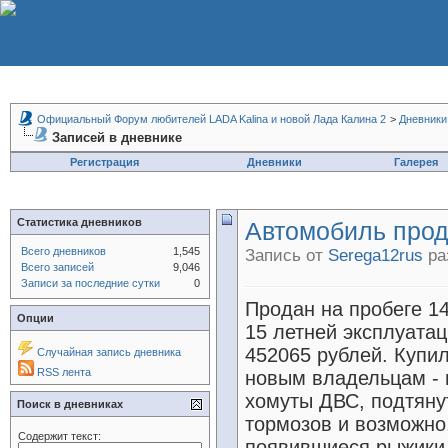
Официальный Форум любителей LADA Kalina и новой Лада Калина 2
>
Дневники
Записей в дневнике
Регистрация
Дневники
Галерея
Статистика дневников
Автомобиль прод
Всего дневников
1,545
Запись от
Serega12rus
ра
Всего записей
9,046
Записи за последние сутки
0
Продан на пробеге 14
Опции
15 летней эксплуата
452065 рублей. Купи
Случайная запись дневника
RSS лента
новым владельцам - 
хомуты ДВС, подтяну
Поиск в дневниках
тормозов и возможно,
Содержит текст:
появившиеся рыжики