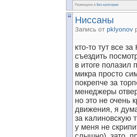
Размещено в
Без категории
Ниссаны
Запись от
pklyonov
р
кто-то тут все за
съездить посмотр
в итоге полазил 
микра просто си
покрепче за торп
менеджеры отверн
но это не очень 
движения, я дума
за калиновскую т
у меня не скрипи
слышно), зато, пр