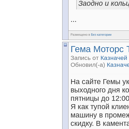
Заодно и коль
...
Размещено в
Без категории
Гема Моторс 
Запись от
Казначей
Обновил(-а)
Казнач
На сайте Гемы ук
выходного дня к
пятницы до 12:0
Я как тупой клие
машину в промеж
скидку. В камент