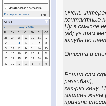
Искать только в заголовках
Очень интере
Расширенный поиск
контактные к
Архив
Ну в смысле н
<
Август 2026
(вдруг там ме
Вс
Пн
Вт
Ср
Чт
Пт
Сб
26
27
28
29
30
31
1
вглубь по цен
7
2
3
4
5
6
8
9
10
11
12
13
14
15
Ответа в ине
16
17
18
19
20
21
22
23
24
25
26
27
28
29
30
31
1
2
3
4
5
Решил сам сф
разгибал),
как-раз гену 
машине жены (
причине снос