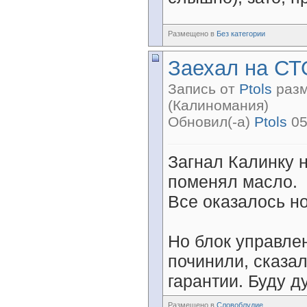
Размещено в
Без категории
Заехал на СТ
Запись от
Ptols
разм
(Калиномания)
Обновил(-а)
Ptols
05
Загнал Калинку н
поменял масло.
Все оказалось н
Но блок управлен
починили, сказа
гарантии. Буду д
Размещено в
Словоблудие