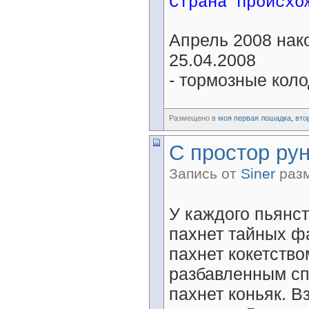
Страна происхо
Апрель 2008 нак
25.04.2008
- тормозные кол
Размещено в
моя первая лошадка
,
вто
С простор ру
Запись от
Siner
разм
У каждого пьянст
пахнет тайных ф
пахнет кокетство
разбавленным сп
пахнет коньяк. В