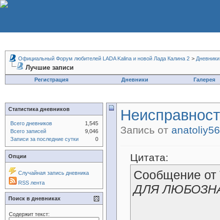
Официальный Форум любителей LADA Kalina и новой Лада Калина 2
>
Дневники
Лучшие записи
Регистрация
Дневники
Галерея
Статистика дневников
Неисправности
Всего дневников
1,545
Запись от
anatoliy5
Всего записей
9,046
Записи за последние сутки
0
Цитата:
Опции
Сообщение от
Случайная запись дневника
RSS лента
ДЛЯ ЛЮБОЗН
Поиск в дневниках
Содержит текст: