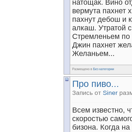
натощак. Вино о
вермута пахнет 
пахнут дебош и 
алкаш. Утратой с
Стремленьем по б
Джин пахнет жел
Желаньем...
Размещено в
Без категории
Про пиво...
Запись от
Siner
разм
Всем известно, ч
скоростью самог
бизона. Когда на