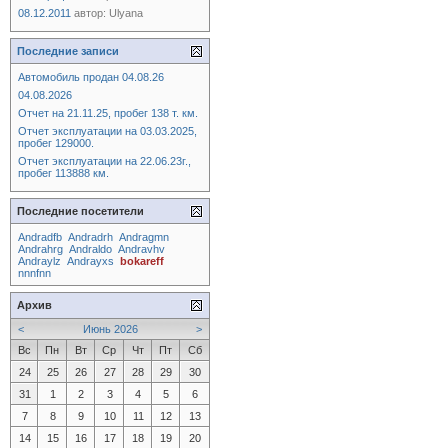
08.12.2011
автор:
Ulyana
Последние записи
Автомобиль продан 04.08.26
04.08.2026
Отчет на 21.11.25, пробег 138 т. км.
Отчет эксплуатации на 03.03.2025,
пробег 129000.
Отчет эксплуатации на 22.06.23г.,
пробег 113888 км.
Последние посетители
Andradfb
Andradrh
Andragmn
Andrahrg
Andraldo
Andravhv
Andraylz
Andrayxs
bokareff
nnnfnn
Архив
<
Июнь 2026
>
Вс
Пн
Вт
Ср
Чт
Пт
Сб
24
25
26
27
28
29
30
31
1
2
3
4
5
6
7
8
9
10
11
12
13
14
15
16
17
18
19
20