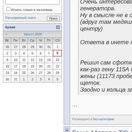
Очень интересова
генератора.
Искать только в заголовках
Ну в смысле не в 
Расширенный поиск
(вдруг там медяш
Архив
центру)
<
Август 2026
Вс
Пн
Вт
Ср
Чт
Пт
Сб
Ответа в инете 
26
27
28
29
30
31
1
8
2
3
4
5
6
7
9
10
11
12
13
14
15
Решил сам сфотка
16
17
18
19
20
21
22
как-раз гену 115
23
24
25
26
27
28
29
жены (11173 проб
30
31
1
2
3
4
5
щеток.
Заодно и кольца з
...
Размещено в
Без категории