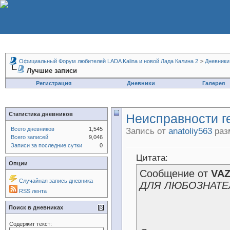
Официальный Форум любителей LADA Kalina и новой Лада Калина 2
>
Дневники
Лучшие записи
Регистрация
Дневники
Галерея
Статистика дневников
Неисправности ге
Всего дневников
1,545
Запись от
anatoliy563
разм
Всего записей
9,046
Записи за последние сутки
0
Цитата:
Опции
Сообщение от
VAZ
Случайная запись дневника
ДЛЯ ЛЮБОЗНАТ
RSS лента
Поиск в дневниках
Содержит текст: