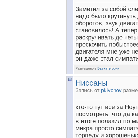
Заметил за собой сл
надо было крутануть 
оборотов, звук двиг
становилось! А тепер
раскручивать до четы
проскочить побыстрее
двигателя мне уже н
он даже стал симпат
Размещено в
Без категории
Ниссаны
Запись от
pklyonov
размещ
кто-то тут все за Ноу
посмотреть, что да ка
в итоге полазил по ми
микра просто симпат
торпеду и хорошеньк