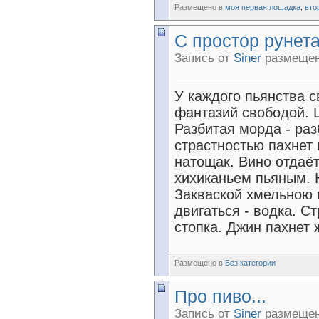
Размещено в
моя первая лошадка
,
вто
С простор рунет
Запись от
Siner
размещена
У каждого пьянства с
фантазий свободой. 
Разбитая морда - ра
страстностью пахнет 
натощак. Вино отдаё
хихиканьем пьяным. 
Закваской хмельною 
двигаться - водка. С
стопка. Джин пахнет 
Размещено в
Без категории
Про пиво...
Запись от
Siner
размещена