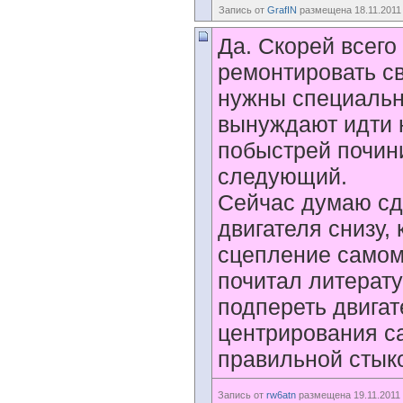
Запись от
GrafIN
размещена 18.11.2011 
Да. Скорей всего
ремонтировать св
нужны специальн
вынуждают идти н
побыстрей почини
следующий.
Сейчас думаю сд
двигателя снизу,
сцепление самому
почитал литерату
подпереть двигат
центрирования с
правильной стыко
Запись от
rw6atn
размещена 19.11.2011 