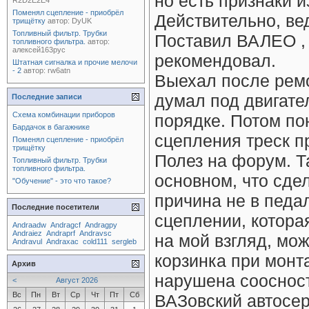
но есть признаки 
R2D2E2E4
Поменял сцепление - приобрёл
Действительно, ве
трищётку
автор:
DyUK
Топливный фильтр. Трубки
Поставил ВАЛЕО , 
топливного фильтра.
автор:
алексей163рус
рекомендовал.
Штатная сигналка и прочие мелочи
- 2
автор:
rw6atn
Выехал после ремо
думал под двигате
Последние записи
Схема комбинации приборов
порядке. Потом по
Бардачок в багажнике
сцепления треск п
Поменял сцепление - приобрёл
трищётку
Полез на форум. Т
Топливный фильтр. Трубки
топливного фильтра.
основном, что сде
"Обучение" - это что такое?
причина не в педа
Последние посетители
сцеплении, котора
Andraadw
Andragcf
Andragpy
Andraiez
Andraprf
Andravsc
на мой взгляд, мо
Andravul
Andraxac
cold111
sergleb
корзинка при монт
Архив
нарушена соосност
<
Август 2026
Вс
Пн
Вт
Ср
Чт
Пт
Сб
ВАЗовский автосер