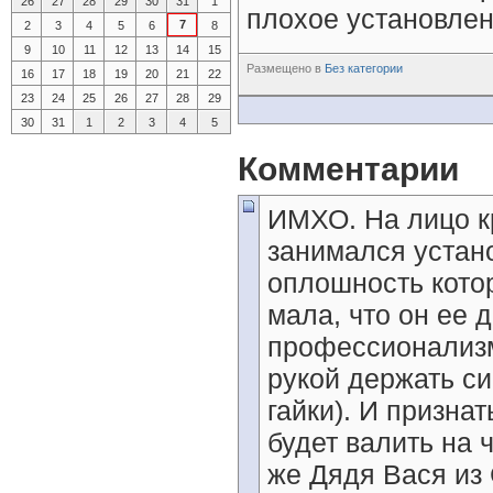
26
27
28
29
30
31
1
плохое установлен
7
2
3
4
5
6
8
9
10
11
12
13
14
15
Размещено в
Без категории
16
17
18
19
20
21
22
23
24
25
26
27
28
29
30
31
1
2
3
4
5
Комментарии
ИМХО. На лицо к
занимался устан
оплошность кото
мала, что он ее 
профессионализм
рукой держать си
гайки). И признат
будет валить на ч
же Дядя Вася из 