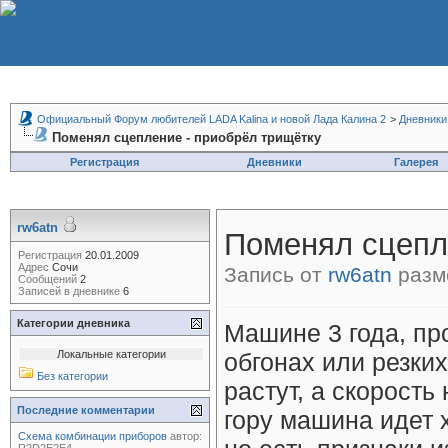
Официальный Форум любителей LADA Kalina и новой Лада Калина 2
>
Дневники
Поменял сцепление - приобрёл трищётку
Регистрация
Дневники
Галерея
rw6atn
Поменял сцепл
Регистрация
20.01.2009
Адрес
Сочи
Запись от
rw6atn
разме
Сообщений
2
Записей в дневнике
6
Категории дневника
Машине 3 года, пр
Локальные категории
обгонах или резки
Без категории
растут, а скорость
Последние комментарии
гору машина идет 
Схема комбинации приборов
автор: