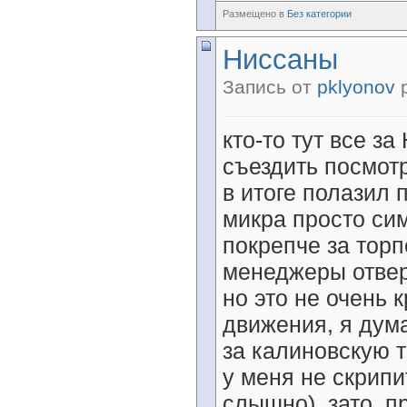
Размещено в
Без категории
Ниссаны
Запись от
pklyonov
р
кто-то тут все за
съездить посмотр
в итоге полазил 
микра просто си
покрепче за торп
менеджеры отверн
но это не очень 
движения, я дума
за калиновскую т
у меня не скрипи
слышно), зато, пр