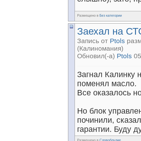
Размещено в
Без категории
Заехал на СТ
Запись от
Ptols
разм
(Калиномания)
Обновил(-а)
Ptols
05
Загнал Калинку н
поменял масло.
Все оказалось н
Но блок управлен
починили, сказа
гарантии. Буду д
Размещено в
Словоблудие