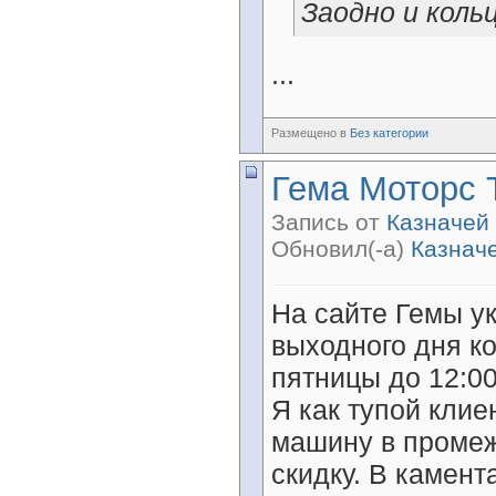
Заодно и коль
...
Размещено в
Без категории
Гема Моторс 
Запись от
Казначей
Обновил(-а)
Казнач
На сайте Гемы ук
выходного дня к
пятницы до 12:0
Я как тупой клие
машину в промеж
скидку. В камент