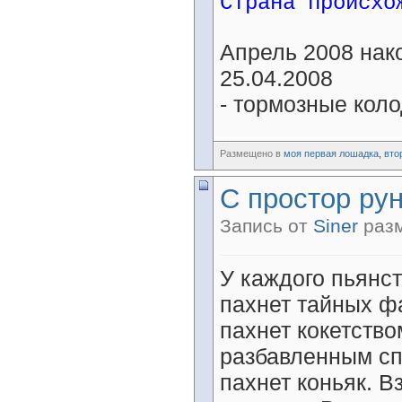
Страна происхо
Апрель 2008 нак
25.04.2008
- тормозные кол
Размещено в
моя первая лошадка
,
вто
С простор ру
Запись от
Siner
разм
У каждого пьянст
пахнет тайных ф
пахнет кокетство
разбавленным сп
пахнет коньяк. В