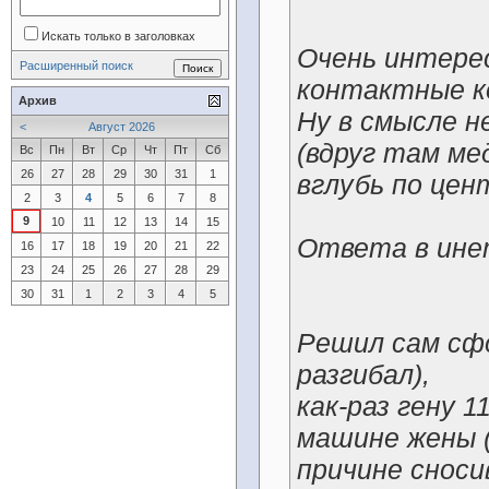
Искать только в заголовках
Очень интере
Расширенный поиск
контактные к
Архив
Ну в смысле н
<
Август 2026
(вдруг там ме
Вс
Пн
Вт
Ср
Чт
Пт
Сб
26
27
28
29
30
31
1
вглубь по цен
2
3
4
5
6
7
8
9
10
11
12
13
14
15
Ответа в ине
16
17
18
19
20
21
22
23
24
25
26
27
28
29
30
31
1
2
3
4
5
Решил сам сф
разгибал),
как-раз гену 
машине жены (
причине снос