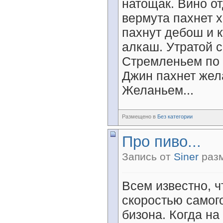
натощак. Вино о
вермута пахнет 
пахнут дебош и 
алкаш. Утратой с
Стремленьем по б
Джин пахнет жел
Желаньем...
Размещено в
Без категории
Про пиво...
Запись от
Siner
разм
Всем известно, ч
скоростью самог
бизона. Когда на