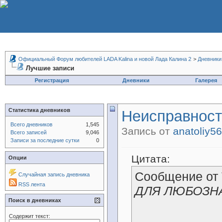
Официальный Форум любителей LADA Kalina и новой Лада Калина 2
>
Дневники
Лучшие записи
Регистрация
Дневники
Галерея
Статистика дневников
Неисправности
Всего дневников
1,545
Запись от
anatoliy5
Всего записей
9,046
Записи за последние сутки
0
Цитата:
Опции
Сообщение от
Случайная запись дневника
RSS лента
ДЛЯ ЛЮБОЗН
Поиск в дневниках
Содержит текст: