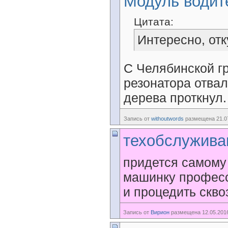
Модуль водит
Цитата:
Интересно, отк
С Челябинской гр
резонатора отвал
дерева проткнул.
Запись от
withoutwords
размещена 21.07
техобслужива
придется самому 
машинку професс
и процедить сквоз
Запись от
Вирион
размещена 12.05.2016