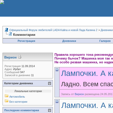
Официальный Форум любителей LADA Kalina и новой Лада Калина 2
>
Дневники
Комментарии
Регистрация
Дневники
Галерея
Правила хорошего тона рекомендую
Вирион
Почему бычок? Машинка моя так на
Не особо резвая машинка, но наде
Регистрация
11.09.2014
Адрес
Ирбит
Лампочки. А к
Сообщений
947
Записей в дневнике
11
Ладно. Всем спас
Категории дневника
Локальные категории
Запись от
Вирион
размещена 24.05.2017
Автомобиль
Без категории
Лампочки. А к
Последние комментарии