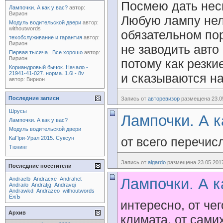
Посмею дать неск
Лампочки. А как у вас?
автор:
Вирион
Любую лампу нель
Модуль водительской двери
автор:
withoutwords
обязательном пор
техобслуживание и гарантия
автор:
Вирион
не заводить авт
Первая тысяча...Все хорошо
автор:
Вирион
потому как резк
Кориандровый бычок. Начало -
21941-41-027. норма. 1.6l - 8v
и сказываются н
автор:
Вирион
Последние записи
Запись от
авторевизор
размещена 23.05
Шрусы
Лампочки. А к
Лампочки. А как у вас?
Модуль водительской двери
КаПри-Урал 2015. Суксун
от всего перечис
Тюнинг
Запись от
algardo
размещена 23.05.2017
Последние посетители
Лампочки. А к
Andraclb
Andracxe
Andrahet
Andrailo
Andratjg
Andravqi
Andrawkd
Andrazeo
withoutwords
ЁжЪ
интересно, от че
Архив
климата, от самих