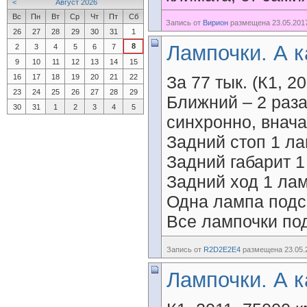
<
Август 2026
Вс
Пн
Вт
Ср
Чт
Пт
Сб
Запись от
Вирион
размещена 23.05.2017
26
27
28
29
30
31
1
Лампочки. А к
8
2
3
4
5
6
7
9
10
11
12
13
14
15
16
17
18
19
20
21
22
За 77 тык. (К1, 20
23
24
25
26
27
28
29
Ближний – 2 раза
30
31
1
2
3
4
5
синхронно, внача
Задний стоп 1 ла
Задний габарит 1
Задний ход 1 лам
Одна лампа подс
Все лампочки по
Запись от
R2D2E2E4
размещена 23.05.2
Лампочки. А к