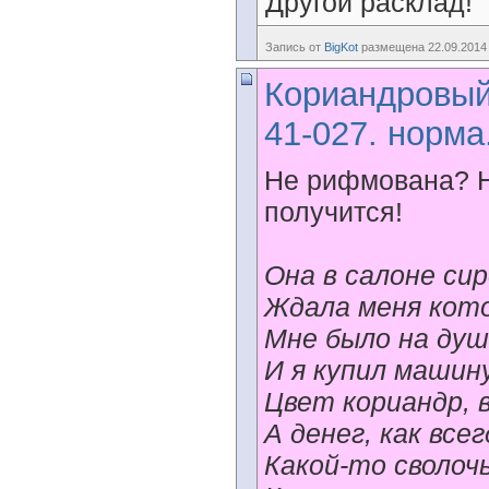
Другой расклад!
Запись от
BigKot
размещена 22.09.2014 
Кориандровый 
41-027. норма.
Не рифмована? Н
получится!
Она в салоне си
Ждала меня кото
Мне было на душ
И я купил машину
Цвет кориандр, 
А денег, как всегд
Какой-то сволоч