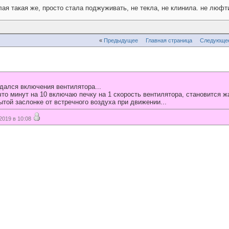
лая такая же, просто стала поджуживать, не текла, не клинила. не люфт
«
Предыдущее
Главная страница
Следующе
ждался включения вентилятора...
что минут на 10 включаю печку на 1 скорость вентилятора, становится 
ытой заслонке от встречного воздуха при движении...
019 в 10:08