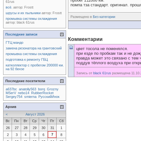
пробег 211000 км.
61rus
помпа тза стандарт. оригинал. прош
всё.
автор:
Frostt
шрусы и их пыльники
автор:
Frostt
Размещено в
Без категории
промывка системы охлаждения
автор:
black 61rus
Последние записи
Комментарии
ГТЦ мандо
замена резонатора на грантовский
цвет тосола не поменялся.
при езде по пробкам так и не до
промывка системы охлаждения
правда может это связано с тем 
подготовка к ремонту ГБЦ
поддув тёплого воздуха при откр
катколлектор с пробегом 200000 км.
на 92 бензе
Запись от
black 61rus
размещена 11.10.2
Последние посетители
a637bc
anatoliy563
borq
Grozny
MSerV
nebo14
RubberRocket
Sergey754
smierna
РусскийИнок
Архив
<
Август 2026
Вс
Пн
Вт
Ср
Чт
Пт
Сб
26
27
28
29
30
31
1
7
2
3
4
5
6
8