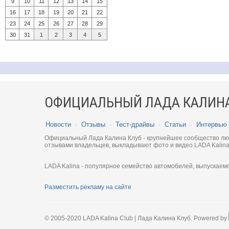
9
10
11
12
13
14
15
16
17
18
19
20
21
22
23
24
25
26
27
28
29
30
31
1
2
3
4
5
ОФИЦИАЛЬНЫЙ ЛАДА КАЛИНА
Новости
·
Отзывы
·
Тест-драйвы
·
Статьи
·
Интервью
Официальный Лада Калина Клуб - крупнейшее сообщество люби
отзывами владельцев, выкладывают фото и видео LADA Kalina
LADA Kalina - популярное семейство автомобилей, выпускаем
Разместить рекламу на сайте
© 2005-2020 LADA Kalina Club | Лада Калина Клуб. Powered by