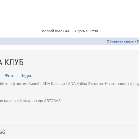
Часовой пояс GMT +3, время:
22:38
.
Обратная связь
-
О
 КЛУБ
·
Фото
·
Видео
телей автомобилей LADA Kalina и LADA Kalina 2 в мире. На страницах фору
.
ое на российском заводе АВТОВАЗ.