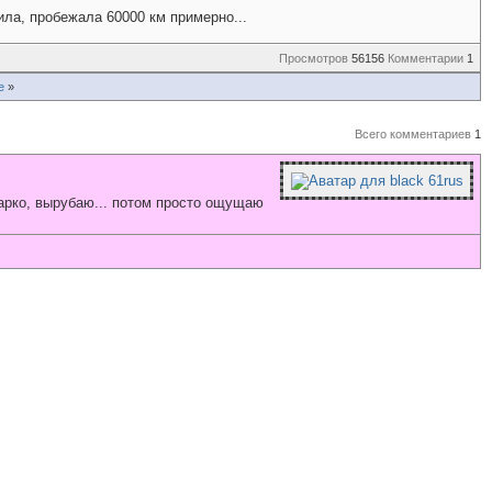
ила, пробежала 60000 км примерно...
Просмотров
56156
Комментарии
1
е
»
Всего комментариев
1
жарко, вырубаю... потом просто ощущаю