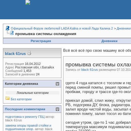
Официальный Форум любителей LADA Kalina и новой Лада Калина 2
>
Дневники
промывка системы охлаждения
Регистрация
Дневники
Всё всё всё про свою машину всё объ
black 61rus
промывка системы охла
Регистрация
16.04.2012
Адрес
Ростовская обл, г.Батайск
Запись от
black 61rus
размещена 07.10.2019
Сообщений
1,453
Записей в дневнике
24
гдето 4 года катался с тосолом и 
Категории дневника
перед сменой помпы, решил промыть 
пробкам, городу и трассе где-то око
Локальные категории
Без категории
приехал домой, слил жижу, открутил
РБ, подогрева ДУ, блока, радиатора.
залил вроде чистой воды, засыпал 
Последние комментарии
поменял помпу, залил тосол из бат
подготовка к ремонту ГБЦ
автор:
black 61rus
сегодня утром, где-то 1 час добирал
замена опоры правой стойки и
температура максимум поднималась 
подшипников опор.
автор:
black