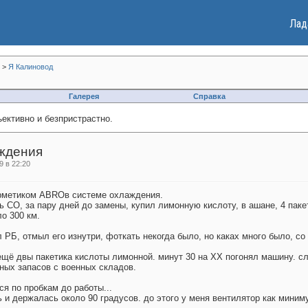
Лад
>
Я Калиновод
Галерея
Справка
ективно и безпристрастно.
ждения
 в 22:20
герметиком ABROв системе охлаждения.
СО, за пару дней до замены, купил лимонную кислоту, в ашане, 4 пакет
ло 300 км.
 РБ, отмыл его изнутри, фоткать некогда было, но каках много было, с
ещё двы пакетика кислоты лимонной. минут 30 на ХХ погонял машину. сл
иных запасов с военных складов.
ся по пробкам до работы...
и держалась около 90 градусов. до этого у меня вентилятор как миним