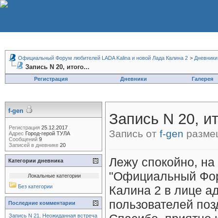
Официальный Форум любителей LADA Kalina и новой Лада Калина 2
>
Дневники
Запись N 20, итого...
Регистрация
Дневники
Галерея
f-gen
Запись N 20, ит
Регистрация
25.12.2017
Запись от
f-gen
размещ
Адрес
Город-герой ТУЛА
Сообщений
9
Записей в дневнике
20
Лежу спокойно, на
Категории дневника
"Официальный Фор
Локальные категории
Без категории
Калина 2 в лице а
пользователей поз
Последние комментарии
Запись N 21. Неожиданная встреча