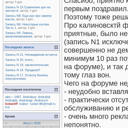
Спасибо, приятно 
автор:
f-gen
первым поздравил.
Запись N 15.Сравнение цен на
запчасти.
автор:
f-gen
Поэтому тоже реши
Запись N8. Еще раз про замену
масла.
автор:
f-gen
Про калиновсктй ф
Запись N6. Некоторые косяки.
Часть 1.
автор:
f-gen
приятные, было не
Запись N9. Ливень,
аквапланирование.
автор:
f-gen
(запись N1 исключ
Последние записи
совершенно не дем
Запись N 21. Неожиданная встреча
минимум 10 раз по
Запись N 20, итого...
на форуме), и так 
Запись N 19, заключительная.
Запись N 18. Продана!!!
тому глаз вон.
Запись N 17. Осмотр Калины
покупателями.
Чего на форуме не
- неудобно вставля
Последние посетители
alex---1967
Andrabcp
Andrafuk
- практически отсу
Andrajda
Andranqp
Andrarzm
bokareff
isabur
ruslan-life@mail.ru
обслуживанию и р
trol
- очень много рекл
Архив
непонятно.
<
Август 2026