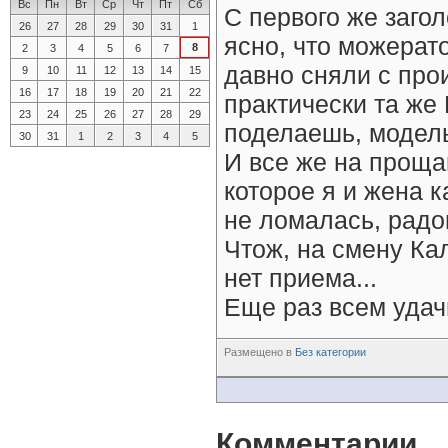
Вс
Пн
Вт
Ср
Чт
Пт
Сб
С первого же загол
26
27
28
29
30
31
1
ясно, что можерат
8
2
3
4
5
6
7
давно сняли с прои
9
10
11
12
13
14
15
16
17
18
19
20
21
22
практически та же 
23
24
25
26
27
28
29
поделаешь, модель
30
31
1
2
3
4
5
И все же на проща
которое я и жена 
не ломалась, радо
Чтож, на смену Ка
нет приема...
Еще раз всем удач
Размещено в
Без категории
Комментарии