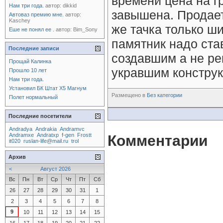
времени цена на гр
Нам три года.
автор:
dikkid
завышена. Продает
Автоваз премию мне.
автор:
Kaschey
же тачка только ш
Еше не понял ее .
автор:
Bim_Sony
памятник надо ста
Последние записи
создавшим а не ре
Прощай Калинка
укравшим конструк
Прошло 10 лет
Нам три года.
Установил БК Штат Х5 Магнум
Размещено в
Без категории
Полет нормальный
Последние посетители
Andradya
Andrakia
Andramvc
Andramxe
Andratxp
f-gen
Frostt
Комментарии
it020
ruslan-life@mail.ru
trol
Архив
<
Август 2026
Вс
Пн
Вт
Ср
Чт
Пт
Сб
26
27
28
29
30
31
1
2
3
4
5
6
7
8
9
10
11
12
13
14
15