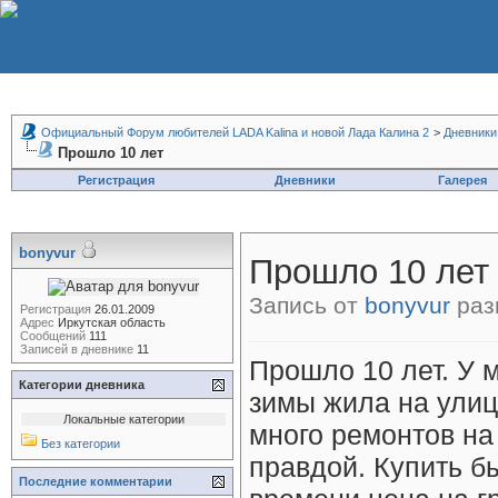
Официальный Форум любителей LADA Kalina и новой Лада Калина 2
>
Дневники
Прошло 10 лет
Регистрация
Дневники
Галерея
bonyvur
Прошло 10 лет
Запись от
bonyvur
раз
Регистрация
26.01.2009
Адрес
Иркутская область
Сообщений
111
Записей в дневнике
11
Прошло 10 лет. У 
Категории дневника
зимы жила на улиц
Локальные категории
много ремонтов на
Без категории
правдой. Купить б
Последние комментарии