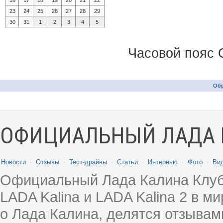
16
17
18
19
20
21
22
23
24
25
26
27
28
29
30
31
1
2
3
4
5
Часовой пояс 
Обр
ОФИЦИАЛЬНЫЙ ЛАДА 
Новости
·
Отзывы
·
Тест-драйвы
·
Статьи
·
Интервью
·
Фото
·
Ви
Официальный Лада Калина Клуб
LADA Kalina и LADA Kalina 2 в 
о Лада Калина, делятся отзыва