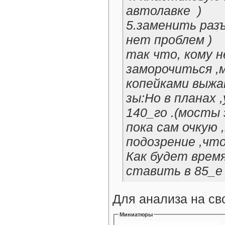
автолавке
)
5.заменить раз
нет проблем )
так что, кому 
заморочиться ,м
копейками выж
зы:Но в планах
140_го .(мосты 
пока сам очкую 
подозрение ,чт
Как будет время
ставить в 85_е 
Для анализа на св
Миниатюры