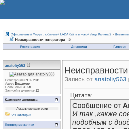
Официальный Форум любителей LADA Kalina и новой Лада Калина 2
>
Дневники
Неисправности генератора - 5
Регистрация
Дневники
Галерея
anatoliy563
Неисправности 
Запись от
anatoliy563
Регистрация
09.02.2011
Адрес
Владимир
Сообщений
3,058
Записей в дневнике
12
Цитата:
Категории дневника
Сообщение от
А
Локальные категории
И так ,какже с
Без категории
подобным с ди
Последние записи