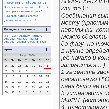
БВ08-105-02 и Б
Переделки штатной СОД. Часть 6
как-то ) :
Какое масло используете в КПП - 4
Неисправности генератора - 5
Соединения вып
Неисправности генератора - 5
Датчик скорости - часть 2
мосту (красным
перемычки ,кот
Последние посетители
Можно сделать 
alex---1967
Andracfn
Andralyu
Andrapvr
Andraqjc
Andrasfk
Andrausf
Dsamar
OlegSPB
Saari
до фазу ,но !!!о
1.нужно опреде
Архив
<
Август 2026
,её начало и кон
Вс
Пн
Вт
Ср
Чт
Пт
Сб
заниматься ...)
26
27
28
29
30
31
1
2.заменить зад
8
2
3
4
5
6
7
9
10
11
12
13
14
15
десяточную Н\О
16
17
18
19
20
21
22
лень было её иск
23
24
25
26
27
28
29
3.установить 
30
31
1
2
3
4
5
МФРН .(вот этог
4. пластиковую 