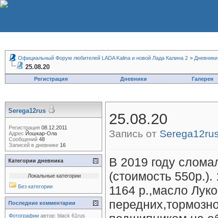
Официальный Форум любителей LADA Kalina и новой Лада Калина 2
>
Дневники
25.08.20
Регистрация
Дневники
Галерея
Serega12rus
25.08.20
Регистрация
08.12.2011
Запись от
Serega12ru
Адрес
Йошкар-Ола
Сообщений
48
Записей в дневнике
16
В 2019 году слома
Категории дневника
(стоимость 550р.).
Локальные категории
Без категории
1164 р.,масло Лук
передних,тормозно
Последние комментарии
Фотографии
автор:
black 61rus