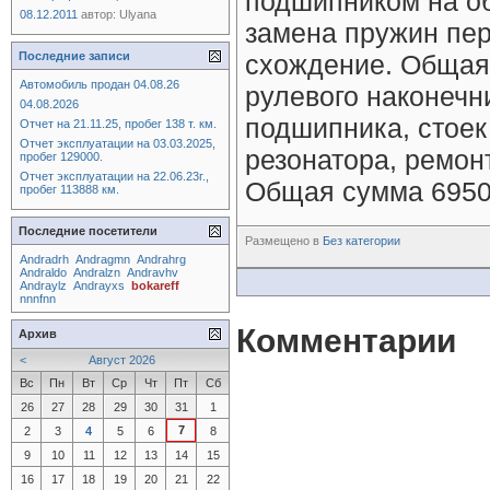
подшипником на об
08.12.2011
автор:
Ulyana
замена пружин пер
Последние записи
схождение. Общая 
Автомобиль продан 04.08.26
рулевого наконечни
04.08.2026
подшипника, стоек
Отчет на 21.11.25, пробег 138 т. км.
Отчет эксплуатации на 03.03.2025,
резонатора, ремон
пробег 129000.
Отчет эксплуатации на 22.06.23г.,
Общая сумма 6950 
пробег 113888 км.
Последние посетители
Размещено в
Без категории
Andradrh
Andragmn
Andrahrg
Andraldo
Andralzn
Andravhv
Andraylz
Andrayxs
bokareff
nnnfnn
Комментарии
Архив
<
Август 2026
Вс
Пн
Вт
Ср
Чт
Пт
Сб
26
27
28
29
30
31
1
7
2
3
4
5
6
8
9
10
11
12
13
14
15
16
17
18
19
20
21
22