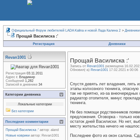
Официальный Форум любителей LADA Kalina и новой Лада Калина 2
>
Дневники
Прощай Василиска :'
Регистрация
Дневники
Revan1001
Прощай Василиска :'
Запись от
Revan1001
размещена 16.02.2021
Обновил(-а)
Revan1001
17.02.2021 в 00:06
Регистрация
03.11.2011
Адрес
г. Владимир
Сообщений
1,282
Спустя девять лет владения, пять 
Записей в дневнике
34
этапы колхозного тюнинга, опасную 
так не приятно, из-за внеочередных
Категории дневника
радиатор отопителя, минус проклад
тюнинга.
Локальные категории
Без категории
Не без помощи родственников появи
предложения. Оговорка - только нов
остаток дней Василиски. Но нет, вы
Последние комментарии
месту жительства ничего не нашлось
Прощай Василиска :'
автор:
aland
Последнее фото из окон салона. Сдал
Новые коврики
автор:
Revan1001