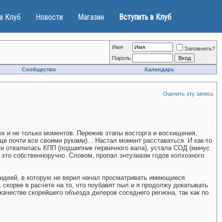
а Клуб
Новости
Магазин
Вступить в Клуб
Имя
Запомнить?
Пароль
Сообщество
Календарь
Оценить эту запись
х и не только моментов. Пережив этапы восторга и восхищения,
ще почти все своими руками)... Настал момент расставаться. И как-то
чти отвалилась КПП (подшипник первичного вала), устала СОД (минус
 это собственноручно. Словом, пропал энтузиазм годов колхозного
С идеей, в которую не верил начал просматривать имеющиеся
 скорее в расчете на то, что поубавят пыл и я продолжу докатывать
качестве скорейшего объезда дилеров соседнего региона, так как по