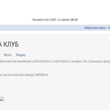
Часовой пояс GMT +3, время:
06:19
.
Обратная связь
-
О
 КЛУБ
·
Фото
·
Видео
телей автомобилей LADA Kalina и LADA Kalina 2 в мире. На страницах фору
.
ое на российском заводе АВТОВАЗ.