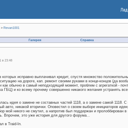
Лад
>
Revan1001
Галерея
Справка
 в 23:48
из которых исправно выплачивал кредит, спустя множество положительны
ситуацию на дороге, кап. ремонт своими руками в конце-концов (да вооб
 и как обычно в самый неподходящий момент, проблем с агрегаткой - по
ка ГБЦ) и ко всему прочему совершенно никакого желания устранять все
лась идея о замене не составных частей 1118, а о замене самой 1118. 
ый авто, никакой вторички. Оповестил о своем выборе инициаторов идеи,
бор мой никого не смутил, а напротив был поддержан и пролоббирован в 
. Впрочем, это уже история для другого форума...
 в Traid-In.