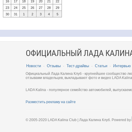
16
17
18
19
20
21
22
23
24
25
26
27
28
29
30
31
1
2
3
4
5
ОФИЦИАЛЬНЫЙ ЛАДА КАЛИНА
Новости
·
Отзывы
·
Тест-драйвы
·
Статьи
·
Интервью
Официальный Лада Калина Клуб - крупнейшее сообщество люби
отзывами владельцев, выкладывают фото и видео LADA Kalina
LADA Kalina - популярное семейство автомобилей, выпускаем
Разместить рекламу на сайте
© 2005-2020 LADA Kalina Club | Лада Калина Клуб. Powered by