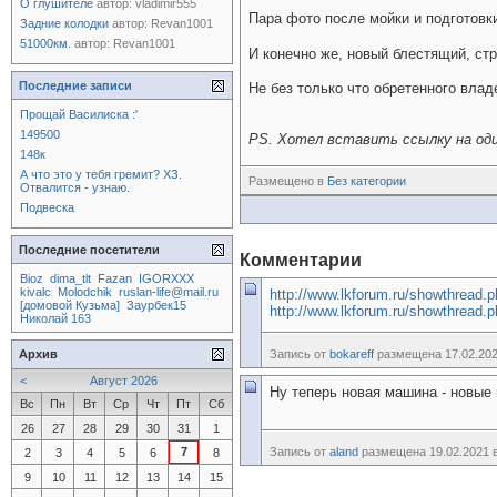
О глушителе
автор:
vladimir555
Пара фото после мойки и подготовки
Задние колодки
автор:
Revan1001
51000км.
автор:
Revan1001
И конечно же, новый блестящий, ст
Последние записи
Не без только что обретенного влад
Прощай Василиска :'
149500
PS. Хотел вставить ссылку на оди
148к
А что это у тебя гремит? ХЗ.
Размещено в
Без категории
Отвалится - узнаю.
Подвеска
Последние посетители
Комментарии
Bioz
dima_tlt
Fazan
IGORXXX
kivalc
Molodchik
ruslan-life@mail.ru
http://www.lkforum.ru/showthread.
[домовой Кузьма]
Заурбек15
http://www.lkforum.ru/showthread.
Николай 163
Архив
Запись от
bokareff
размещена 17.02.202
<
Август 2026
Ну теперь новая машина - новые 
Вс
Пн
Вт
Ср
Чт
Пт
Сб
26
27
28
29
30
31
1
7
Запись от
aland
размещена 19.02.2021 в
2
3
4
5
6
8
9
10
11
12
13
14
15