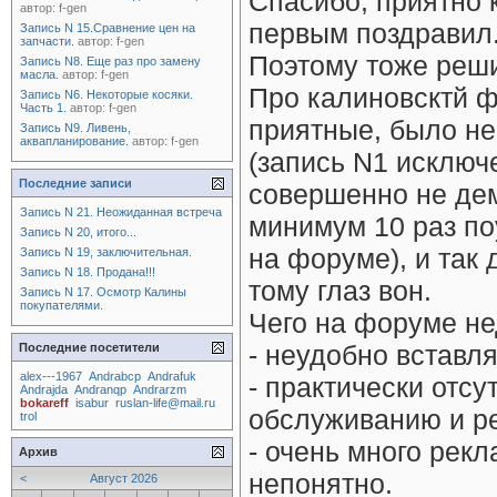
Спасибо, приятно 
автор:
f-gen
первым поздравил.
Запись N 15.Сравнение цен на
запчасти.
автор:
f-gen
Поэтому тоже реши
Запись N8. Еще раз про замену
масла.
автор:
f-gen
Про калиновсктй ф
Запись N6. Некоторые косяки.
Часть 1.
автор:
f-gen
приятные, было не
Запись N9. Ливень,
аквапланирование.
автор:
f-gen
(запись N1 исключ
Последние записи
совершенно не дем
Запись N 21. Неожиданная встреча
минимум 10 раз по
Запись N 20, итого...
на форуме), и так 
Запись N 19, заключительная.
Запись N 18. Продана!!!
тому глаз вон.
Запись N 17. Осмотр Калины
покупателями.
Чего на форуме не
- неудобно вставля
Последние посетители
alex---1967
Andrabcp
Andrafuk
- практически отсу
Andrajda
Andranqp
Andrarzm
bokareff
isabur
ruslan-life@mail.ru
обслуживанию и р
trol
- очень много рекл
Архив
непонятно.
<
Август 2026