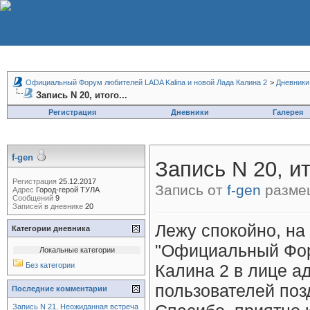
Официальный Форум любителей LADA Kalina и новой Лада Калина 2
>
Дневники
Запись N 20, итого...
Регистрация
Дневники
Галерея
f-gen
Запись N 20, ит
Регистрация
25.12.2017
Запись от
f-gen
размещ
Адрес
Город-герой ТУЛА
Сообщений
9
Записей в дневнике
20
Лежу спокойно, на
Категории дневника
"Официальный Фор
Локальные категории
Без категории
Калина 2 в лице а
пользователей поз
Последние комментарии
Запись N 21. Неожиданная встреча