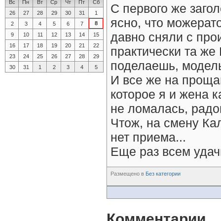
Вс
Пн
Вт
Ср
Чт
Пт
Сб
С первого же загол
26
27
28
29
30
31
1
ясно, что можерат
8
2
3
4
5
6
7
давно сняли с прои
9
10
11
12
13
14
15
16
17
18
19
20
21
22
практически та же 
23
24
25
26
27
28
29
поделаешь, модель
30
31
1
2
3
4
5
И все же на проща
которое я и жена 
не ломалась, радо
Чтож, на смену Ка
нет приема...
Еще раз всем удач
Размещено в
Без категории
Комментарии