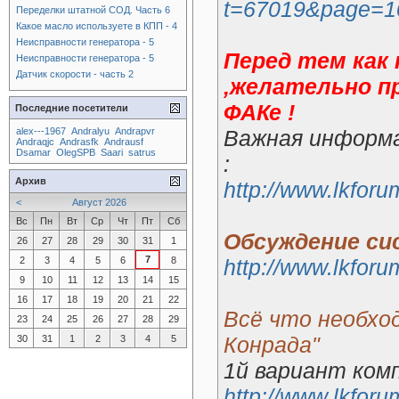
t=67019&page=1
Переделки штатной СОД. Часть 6
Какое масло используете в КПП - 4
Неисправности генератора - 5
Перед тем как
Неисправности генератора - 5
Датчик скорости - часть 2
,желательно п
ФАКе !
Последние посетители
alex---1967
Andralyu
Andrapvr
Важная информа
Andraqjc
Andrasfk
Andrausf
Dsamar
OlegSPB
Saari
satrus
:
Архив
http://www.lkfor
<
Август 2026
Вс
Пн
Вт
Ср
Чт
Пт
Сб
Обсуждение си
26
27
28
29
30
31
1
7
2
3
4
5
6
8
http://www.lkfor
9
10
11
12
13
14
15
16
17
18
19
20
21
22
Всё что необхо
23
24
25
26
27
28
29
Конрада"
30
31
1
2
3
4
5
1й вариант ком
http://www.lkfor