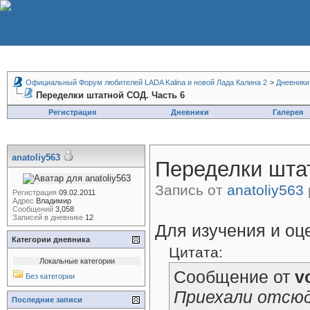
Официальный Форум любителей LADA Kalina и новой Лада Калина 2
>
Дневники
Переделки штатной СОД. Часть 6
Регистрация
Дневники
Галерея
anatoliy563
Переделки шта
Запись от
anatoliy563
Регистрация
09.02.2011
Адрес
Владимир
Сообщений
3,058
Записей в дневнике
12
Для изучения и оц
Категории дневника
Цитата:
Локальные категории
Сообщение от
v
Без категории
Приехали отсю
Последние записи