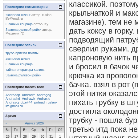
классикой. поэтом
Последние комментарии
крыльчаткой и мак
экспресс шланг
автор:
ruslan-
life@mail.ru
магазине). тем не 
шланчик конрада
автор:
Ky.
дать коксу в горку
Замена рулевой рейки
автор:
Механик 72
подводящий патруб
Последние записи
сверлил руками, др
труба приема помпы
капроновую нить п
экспресс шланг
шланчик конрада
и бросил в бачок ч
тайна генератора калины
крючка из проволо
Замена рулевой рейки
бачка. взял в рот (
Последние посетители
этой нитки оказалс
Andraacp
Andradfr
Andragcg
Andrashd
Andrawir
Andraxlo
пихать трубку в шт
Andraycj
dizel-44
polinad
ruslan-
life@mail.ru
достигла околодон
Архив
трубку - пошла бур
<
Август 2026
третью итд пока н
Вс
Пн
Вт
Ср
Чт
Пт
Сб
26
27
28
29
30
31
1