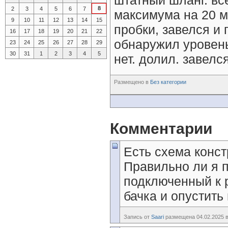
штатный шланг. вс
8
2
3
4
5
6
7
максимума на 20 
9
10
11
12
13
14
15
пробки, завелся и
16
17
18
19
20
21
22
обнаружил уровень
23
24
25
26
27
28
29
30
31
1
2
3
4
5
нет. долил. завелс
Размещено в
Без категории
Комментарии
Есть схема конс
Правильно ли я 
подключенный к 
бачка и опустить
Запись от
Saari
размещена 04.02.2025 в