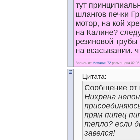
тут принципиальн
шлангов печки Гр
мотор, на кой хр
на Калине? след
резиновой трубы 
на всасывании. ч
Запись от
Механик 72
размещена 02.03.
Цитата:
Сообщение от
Нихрена непон
присоединяюсь
прям пипец пи
тепло? если д
завелся!