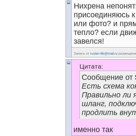
Нихрена непонятн
присоединяюсь к
или фото? и пря
тепло? если движ
завелся!
Запись от
ruslan-life@mail.ru
размещена 
Цитата:
Сообщение от
Есть схема ко
Правильно ли 
шланг, подклю
продлить внут
именно так