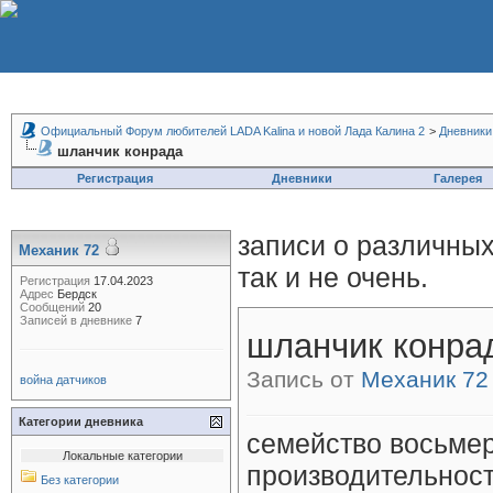
Официальный Форум любителей LADA Kalina и новой Лада Калина 2
>
Дневники
шланчик конрада
Регистрация
Дневники
Галерея
записи о различных
Механик 72
так и не очень.
Регистрация
17.04.2023
Адрес
Бердск
Сообщений
20
Записей в дневнике
7
шланчик конра
Запись от
Механик 72
война датчиков
Категории дневника
семейство восьме
Локальные категории
производительнос
Без категории