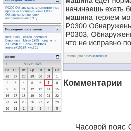
машина едет норма
Последние записи
начинаешь ехать б
P0300 Обнаружены множественные
пропуски воспламенения P0303
Обнаружены пропуски
машина теряем мощн
воспламенения в 3 ц
P0300 Обнаружены
Последние посетители
P0303, Обнаружены
berkut1989
chili89
dezruptor
Dimonnnnn
Metior1985
noname_n
что не исправно п
ZIDOWICH
Серый хэтчбэк
алексей15299
ник731
Размещено в
Без категории
Архив
<
Август 2026
Вс
Пн
Вт
Ср
Чт
Пт
Сб
26
27
28
29
30
31
1
Комментарии
7
2
3
4
5
6
8
9
10
11
12
13
14
15
16
17
18
19
20
21
22
23
24
25
26
27
28
29
30
31
1
2
3
4
5
Часовой пояс 