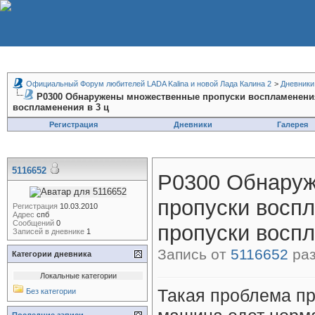
Официальный Форум любителей LADA Kalina и новой Лада Калина 2
>
Дневники
P0300 Обнаружены множественные пропуски воспламенени
воспламенения в 3 ц
Регистрация
Дневники
Галерея
5116652
P0300 Обнару
пропуски восп
Регистрация
10.03.2010
Адрес
спб
Сообщений
0
пропуски воспл
Записей в дневнике
1
Запись от
5116652
раз
Категории дневника
Локальные категории
Такая проблема пр
Без категории