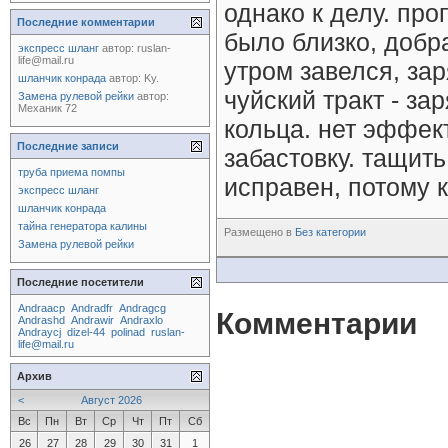
однако к делу. про
Последние комментарии
было близко, добра
экспресс шланг
автор:
ruslan-
life@mail.ru
утром завелся, зар
шланчик конрада
автор:
Ky.
чуйский тракт - за
Замена рулевой рейки
автор:
Механик 72
кольца. нет эффект
Последние записи
забастовку. тащить
труба приема помпы
исправен, потому 
экспресс шланг
шланчик конрада
тайна генератора калины
Размещено в
Без категории
Замена рулевой рейки
Последние посетители
Andraacp
Andradfr
Andragcg
Комментарии
Andrashd
Andrawir
Andraxlo
Andraycj
dizel-44
polinad
ruslan-
life@mail.ru
Архив
<
Август 2026
Вс
Пн
Вт
Ср
Чт
Пт
Сб
26
27
28
29
30
31
1