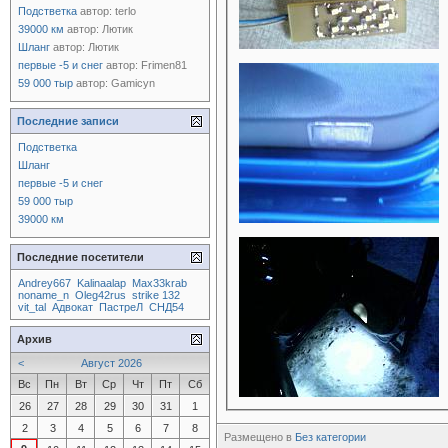
Подстветка
автор:
terlo
39000 км
автор:
Лютик
Шланг
автор:
Лютик
первые -5 и снег
автор:
Frimen81
59 000 тыр
автор:
Gamicyn
Последние записи
Подстветка
Шланг
первые -5 и снег
59 000 тыр
39000 км
Последние посетители
Andrey667
Kalinaalap
Max33krab
noname_n
Oleg42rus
strike 132
vit_tal
Адвокат
ПастреЛ
СНД54
Архив
<
Август 2026
Вс
Пн
Вт
Ср
Чт
Пт
Сб
26
27
28
29
30
31
1
2
3
4
5
6
7
8
Размещено в
Без категории