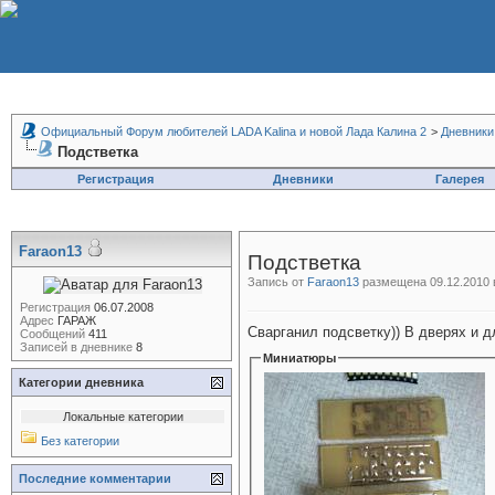
Официальный Форум любителей LADA Kalina и новой Лада Калина 2
>
Дневники
Подстветка
Регистрация
Дневники
Галерея
Faraon13
Подстветка
Запись от
Faraon13
размещена 09.12.2010 
Регистрация
06.07.2008
Адрес
ГАРАЖ
Сварганил подсветку)) В дверях и д
Сообщений
411
Записей в дневнике
8
Миниатюры
Категории дневника
Локальные категории
Без категории
Последние комментарии