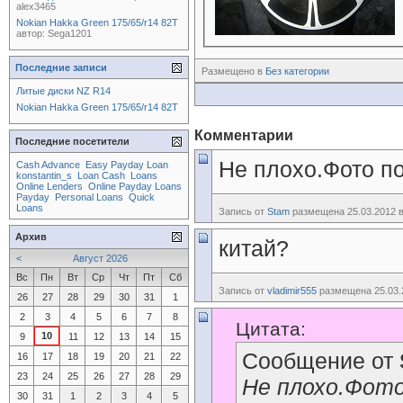
alex3465
Nokian Hakka Green 175/65/r14 82T
автор:
Sega1201
Последние записи
Размещено в
Без категории
Литые диски NZ R14
Nokian Hakka Green 175/65/r14 82T
Комментарии
Последние посетители
Не плохо.Фото п
Cash Advance
Easy Payday Loan
konstantin_s
Loan Cash
Loans
Online Lenders
Online Payday Loans
Payday
Personal Loans
Quick
Loans
Запись от
Stam
размещена 25.03.2012 в
Архив
китай?
<
Август 2026
Вс
Пн
Вт
Ср
Чт
Пт
Сб
Запись от
vladimir555
размещена 25.03.2
26
27
28
29
30
31
1
2
3
4
5
6
7
8
Цитата:
10
9
11
12
13
14
15
Сообщение от
16
17
18
19
20
21
22
23
24
25
26
27
28
29
Не плохо.Фот
30
31
1
2
3
4
5