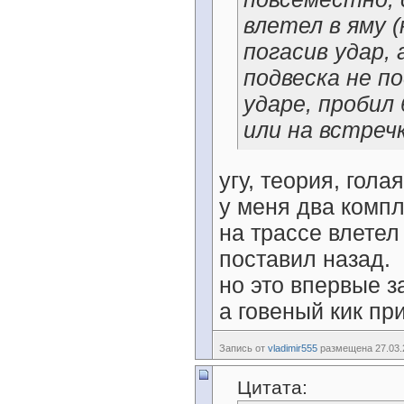
влетел в яму 
погасив удар, 
подвеска не п
ударе, пробил
или на встречк
угу, теория, гола
у меня два компл
на трассе влетел
поставил назад.
но это впервые з
а говеный кик п
Запись от
vladimir555
размещена 27.03.2
Цитата: