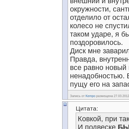
внешний и внутр
окружности, сант
отделило от оста
колесо не спусти
таком ударе, я б
поздоровилось.
Диск мне завари
Правда, внутренн
все равно новый 
ненадобностью. Е
пущу его на запас
Запись от
Kempo
размещена 27.03.2012
Цитата:
Ковкой, при та
И подвеске
Б