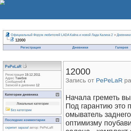
Официальный Форум любителей LADA Kalina и новой Лада Калина 2
>
Дневники
12000
Регистрация
Дневники
Галерея
PePeLaR
12000
Регистрация
19.12.2011
Адрес
Тамбов
Запись от
PePeLaR
ра
Сообщений
4
Записей в дневнике
12
Категории дневника
Начала греметь вы
Локальные категории
Под гарантию это 
Без категории
омыватель заднего
Последние комментарии
оптимизму поубави
скрипит зараза!
автор:
PePeLaR