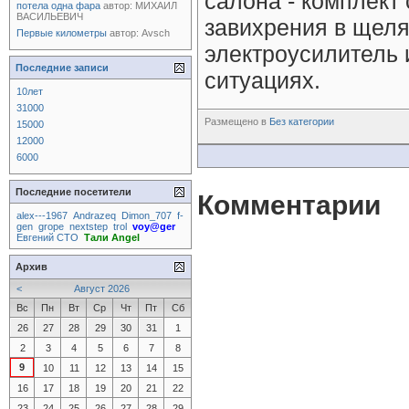
салона - комплект
потела одна фара
автор:
МИХАИЛ
ВАСИЛЬЕВИЧ
завихрения в щеля
Первые километры
автор:
Avsch
электроусилитель 
Последние записи
ситуациях.
10лет
31000
Размещено в
Без категории
15000
12000
6000
Последние посетители
Комментарии
alex---1967
Andrazeq
Dimon_707
f-
gen
grope
nextstep
trol
voy@ger
Евгений СТО
Тали Angel
Архив
<
Август 2026
Вс
Пн
Вт
Ср
Чт
Пт
Сб
26
27
28
29
30
31
1
2
3
4
5
6
7
8
9
10
11
12
13
14
15
16
17
18
19
20
21
22
23
24
25
26
27
28
29