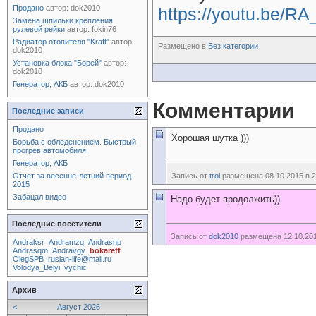
Продано
автор:
dok2010
https://youtu.be/RA_
Замена шпильки крепления
рулевой рейки
автор:
fokin76
Радиатор отопителя "Kraft"
автор:
Размещено в
Без категории
dok2010
Установка блока "Борей"
автор:
dok2010
Генератор, АКБ
автор:
dok2010
Комментарии
Последние записи
Продано
Хорошая шутка )))
Борьба с обледенением. Быстрый
прогрев автомобиля.
Генератор, АКБ
Отчет за весенне-летний период
Запись от
trol
размещена 08.10.2015 в 2
2015
Забацал видео
Надо будет продолжить))
Последние посетители
Запись от
dok2010
размещена 12.10.201
Andraksr
Andramzq
Andrasnp
Andrasqm
Andravgy
bokareff
OlegSPB
ruslan-life@mail.ru
Volodya_Belyi
vychic
Архив
<
Август 2026