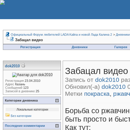
Официальный Форум любителей LADA Kalina и новой Лада Калина 2
>
Дневники
Забацал видео
Регистрация
Дневники
Галерея
dok2010
Забацал видео
Запись от
dok2010
раз
Регистрация
23.04.2010
Адрес
Казань
Обновил(-а)
dok2010
0
Сообщений
123
Записей в дневнике
25
Метки
покраска
,
ржав
Категории дневника
Борьба со ржавчин
Локальные категории
Без категории
быть просто и быс
Как тут
:
Последние комментарии