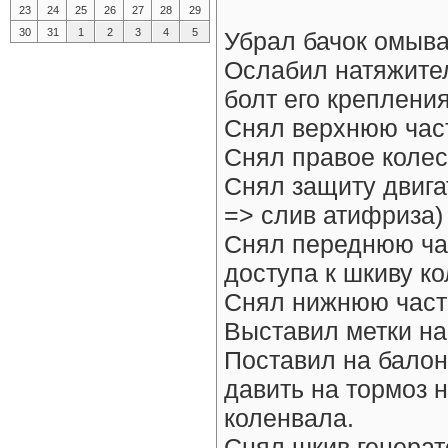
23
24
25
26
27
28
29
30
31
1
2
3
4
5
Убрал бачок омыва
Ослабил натяжител
болт его крепления
Снял верхнюю час
Снял правое колес
Снял защиту двига
=> слив атифриза)
Снял переднюю час
доступа к шкиву к
Снял нижнюю част
Выставил метки на
Поставил на бало
давить на тормоз н
коленвала.
Снял шкив генерат