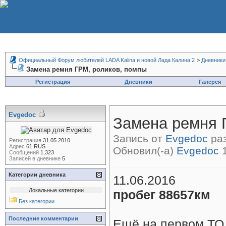
Официальный Форум любителей LADA Kalina и новой Лада Калина 2
>
Дневники
Замена ремня ГРМ, роликов, помпы
Регистрация
Дневники
Галерея
Evgedoc
Замена ремня 
Запись от
Evgedoc
раз
Регистрация
31.05.2010
Адрес
61 RUS
Обновил(-а)
Evgedoc
1
Сообщений
1,323
Записей в дневнике
5
Категории дневника
11.06.2016
Локальные категории
пробег 88657км
Без категории
Последние комментарии
Ещё на первом ТО 