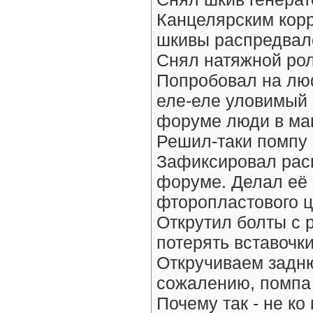
Канцелярским корр
шкивы распредвало
Снял натяжной рол
Попробовал на люф
еле-еле уловимый 
форуме люди в ма
Решил-таки помпу 
Зафиксировал рас
форуме. Делал её 
фторопластового ц
Открутил болты с 
потерять вставочки
Откручиваем задню
сожалению, помпа 
Почему так - не к