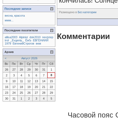
кончилась! Солнце
Последние записи
Размещено в
Без категории
весна, красота
ммм...
Последние посетители
Комментарии
allisa2003
Alpinist
dok2010
nextstep
trol
_Evgeniy_
ЁжЪ
ЕВГЕНИИЙ
1979
ЕвгенийСтрогов
вюв
Архив
<
Август 2026
Вс
Пн
Вт
Ср
Чт
Пт
Сб
26
27
28
29
30
31
1
8
2
3
4
5
6
7
9
10
11
12
13
14
15
16
17
18
19
20
21
22
23
24
25
26
27
28
29
30
31
1
2
3
4
5
Часовой пояс 