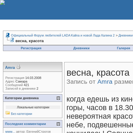
Официальный Форум любителей LADA Kalina и новой Лада Калина 2
>
Дневники
весна, красота
Регистрация
Дневники
Галерея
Amra
весна, красота
Регистрация
14.03.2008
Запись от
Amra
размещ
Адрес
Самара
Сообщений
421
Записей в дневнике
2
когда едешь из кин
Категории дневника
горы, часов в 18.3
Локальные категории
Без категории
невероятная красо
небе, подвешенные
Последние комментарии
ммм...
автор:
ЕвгенийСтрогов